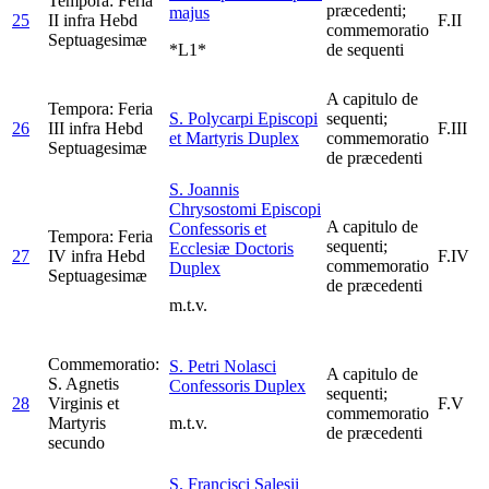
Tempora: Feria
præcedenti;
majus
25
II infra Hebd
F.II
commemoratio
Septuagesimæ
*L1*
de sequenti
A capitulo de
Tempora: Feria
S. Polycarpi Episcopi
sequenti;
26
III infra Hebd
F.III
et Martyris
Duplex
commemoratio
Septuagesimæ
de præcedenti
S. Joannis
Chrysostomi Episcopi
A capitulo de
Confessoris et
Tempora: Feria
sequenti;
Ecclesiæ Doctoris
27
IV infra Hebd
F.IV
commemoratio
Duplex
Septuagesimæ
de præcedenti
m.t.v.
Commemoratio:
S. Petri Nolasci
A capitulo de
S. Agnetis
Confessoris
Duplex
sequenti;
28
Virginis et
F.V
commemoratio
Martyris
m.t.v.
de præcedenti
secundo
S. Francisci Salesii