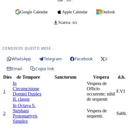
file
.
.ics
Google Calendar
Apple Calendar
Outlook
Scarica .ics
CONDIVIDI QUESTO MESE
WhatsApp
Telegram
Facebook
X
Email
Copia link
Dies
de Tempore
Sanctorum
Vespera
d.h.
In
Vespera de
Circumcisione
Officio
1
F.VI
Domini
Duplex
occurente; nihil
II. classis
de sequenti
In Octava S.
Stephani
Vespera de
2
Sabb.
Protomartyris
sequenti.
Simplex