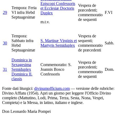
Episcopi Confessoris
Vespera de
Tempora: Feria
et Ecclesiæ Doctoris
præcedenti;
29
VI infra Hebd
F.VI
Duplex
commemoratio
Septuagesimæ
de sequenti
m.t.v.
Tempora:
Vespera de
Sabbato infra
S. Martinæ Virginis et
sequenti;
30
Sabb.
Hebd
Martyris
Semiduplex
commemoratio
Septuagesimæ
de præcedenti
Dominica in
Vespera de
Sexagesima
Commemoratio: S.
præcedenti;
31
Semiduplex
Joannis Bosco
Dom.
commemoratio
Dominica II.
Confessoris
de sequenti
classis
Fonte dati liturgici:
divinumofficium.com
— versione delle rubriche:
Divino Afflatu (1954). Apri un giorno per leggere l'Officio Divino
completo (Mattutino, Lodi, Prima, Terza, Sesta, Nona, Vespri,
Compieta) e la Messa, in latino, italiano e inglese.
Don Leonardo Maria Pompei