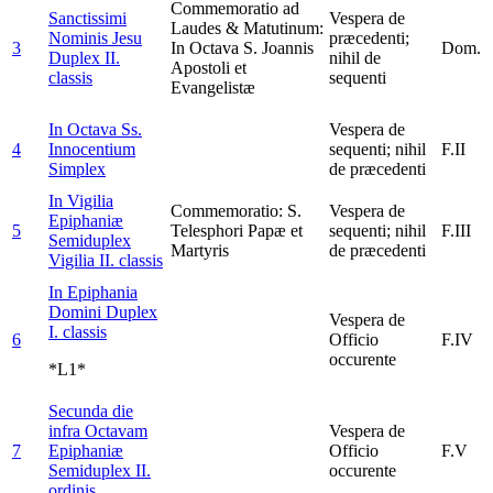
Commemoratio ad
Sanctissimi
Vespera de
Laudes & Matutinum:
Nominis Jesu
præcedenti;
3
In Octava S. Joannis
Dom.
Duplex II.
nihil de
Apostoli et
classis
sequenti
Evangelistæ
In Octava Ss.
Vespera de
4
Innocentium
sequenti; nihil
F.II
Simplex
de præcedenti
In Vigilia
Commemoratio: S.
Vespera de
Epiphaniæ
5
Telesphori Papæ et
sequenti; nihil
F.III
Semiduplex
Martyris
de præcedenti
Vigilia II. classis
In Epiphania
Domini
Duplex
Vespera de
I. classis
6
Officio
F.IV
occurente
*L1*
Secunda die
infra Octavam
Vespera de
7
Epiphaniæ
Officio
F.V
Semiduplex II.
occurente
ordinis