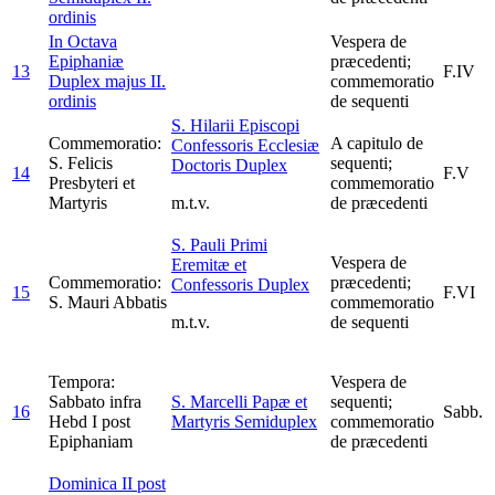
ordinis
In Octava
Vespera de
Epiphaniæ
præcedenti;
13
F.IV
Duplex majus II.
commemoratio
ordinis
de sequenti
S. Hilarii Episcopi
Commemoratio:
A capitulo de
Confessoris Ecclesiæ
S. Felicis
sequenti;
Doctoris
Duplex
14
F.V
Presbyteri et
commemoratio
Martyris
m.t.v.
de præcedenti
S. Pauli Primi
Vespera de
Eremitæ et
Commemoratio:
præcedenti;
Confessoris
Duplex
15
F.VI
S. Mauri Abbatis
commemoratio
m.t.v.
de sequenti
Tempora:
Vespera de
Sabbato infra
S. Marcelli Papæ et
sequenti;
16
Sabb.
Hebd I post
Martyris
Semiduplex
commemoratio
Epiphaniam
de præcedenti
Dominica II post