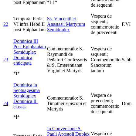
post Epiphaniam
*L1*
de sequenti
Vespera de
Tempora: Feria
Ss. Vincentii et
sequenti;
22
VI infra Hebd II
Anastasii Martyrum
F.VI
commemoratio
post Epiphaniam
Semiduplex
de præcedenti
Dominica III
Post Epiphaniam
Commemoratio: S.
Vespera de
Semiduplex
Raymundi de
sequenti;
Dominica
23
Peñafort Confessoris
Commemoratio
Sabb.
anticipata
& S. Emerentianæ
Sanctorum
Virgini et Martyris
tantum
*I*
Dominica in
Septuagesima
Vespera de
Semiduplex
Commemoratio: S.
præcedenti;
Dominica II.
24
Timothei Episcopi et
Dom.
commemoratio
classis
Martyris
de sequenti
*I*
In Conversione S.
Vespera de
Pauli Apostoli
Duplex