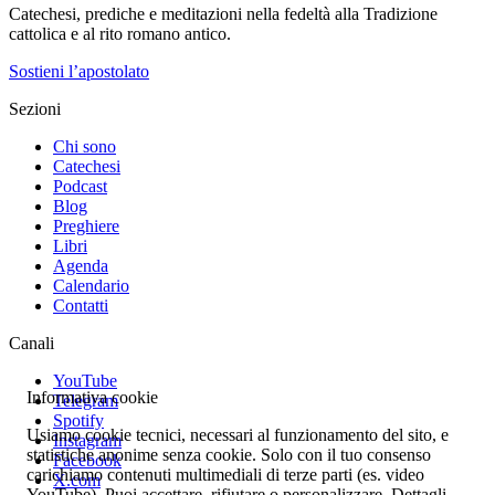
Catechesi, prediche e meditazioni nella fedeltà alla Tradizione
cattolica e al rito romano antico.
Sostieni l’apostolato
Sezioni
Chi sono
Catechesi
Podcast
Blog
Preghiere
Libri
Agenda
Calendario
Contatti
Canali
YouTube
Informativa cookie
Telegram
Spotify
Usiamo cookie tecnici, necessari al funzionamento del sito, e
Instagram
statistiche anonime senza cookie. Solo con il tuo consenso
Facebook
carichiamo contenuti multimediali di terze parti (es. video
X.com
YouTube). Puoi accettare, rifiutare o personalizzare. Dettagli