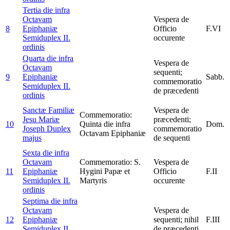
Tertia die infra
Octavam
Vespera de
8
Epiphaniæ
Officio
F.VI
Semiduplex II.
occurente
ordinis
Quarta die infra
Vespera de
Octavam
sequenti;
9
Epiphaniæ
Sabb.
commemoratio
Semiduplex II.
de præcedenti
ordinis
Sanctæ Familiæ
Vespera de
Commemoratio:
Jesu Mariæ
præcedenti;
10
Quinta die infra
Dom.
Joseph
Duplex
commemoratio
Octavam Epiphaniæ
majus
de sequenti
Sexta die infra
Octavam
Commemoratio: S.
Vespera de
11
Epiphaniæ
Hygini Papæ et
Officio
F.II
Semiduplex II.
Martyris
occurente
ordinis
Septima die infra
Octavam
Vespera de
12
Epiphaniæ
sequenti; nihil
F.III
Semiduplex II.
de præcedenti