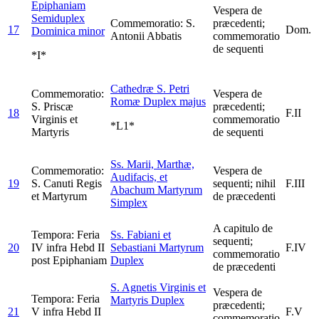
Epiphaniam
Vespera de
Semiduplex
Commemoratio: S.
præcedenti;
17
Dom.
Dominica minor
Antonii Abbatis
commemoratio
de sequenti
*I*
Cathedræ S. Petri
Commemoratio:
Vespera de
Romæ
Duplex majus
S. Priscæ
præcedenti;
18
F.II
Virginis et
commemoratio
*L1*
Martyris
de sequenti
Ss. Marii, Marthæ,
Commemoratio:
Vespera de
Audifacis, et
19
S. Canuti Regis
sequenti; nihil
F.III
Abachum Martyrum
et Martyrum
de præcedenti
Simplex
A capitulo de
Tempora: Feria
Ss. Fabiani et
sequenti;
20
IV infra Hebd II
Sebastiani Martyrum
F.IV
commemoratio
post Epiphaniam
Duplex
de præcedenti
S. Agnetis Virginis et
Vespera de
Tempora: Feria
Martyris
Duplex
præcedenti;
21
V infra Hebd II
F.V
commemoratio