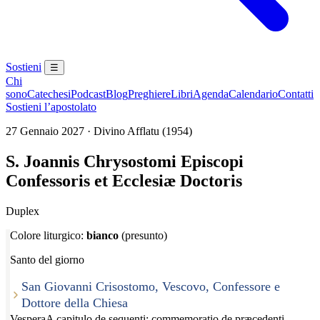
Sostieni
☰
Chi
sono
Catechesi
Podcast
Blog
Preghiere
Libri
Agenda
Calendario
Contatti
Sostieni l’apostolato
27 Gennaio 2027 · Divino Afflatu (1954)
S. Joannis Chrysostomi Episcopi
Confessoris et Ecclesiæ Doctoris
Duplex
Colore liturgico:
bianco
(presunto)
Santo del giorno
San Giovanni Crisostomo, Vescovo, Confessore e
Dottore della Chiesa
Vespera
A capitulo de sequenti; commemoratio de præcedenti