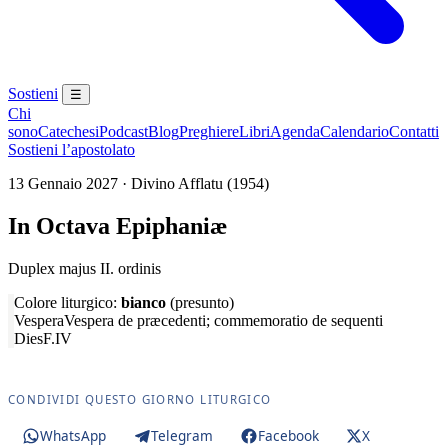
Sostieni
☰
Chi
sono
Catechesi
Podcast
Blog
Preghiere
Libri
Agenda
Calendario
Contatti
Sostieni l’apostolato
13 Gennaio 2027 · Divino Afflatu (1954)
In Octava Epiphaniæ
Duplex majus II. ordinis
Colore liturgico:
bianco
(presunto)
Vespera
Vespera de præcedenti; commemoratio de sequenti
Dies
F.IV
CONDIVIDI QUESTO GIORNO LITURGICO
WhatsApp
Telegram
Facebook
X