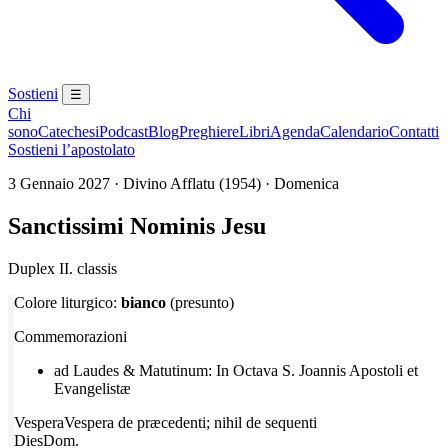
Sostieni
☰
Chi
sono
Catechesi
Podcast
Blog
Preghiere
Libri
Agenda
Calendario
Contatti
Sostieni l’apostolato
3 Gennaio 2027 · Divino Afflatu (1954) · Domenica
Sanctissimi Nominis Jesu
Duplex II. classis
Colore liturgico:
bianco
(presunto)
Commemorazioni
ad Laudes & Matutinum: In Octava S. Joannis Apostoli et
Evangelistæ
Vespera
Vespera de præcedenti; nihil de sequenti
Dies
Dom.