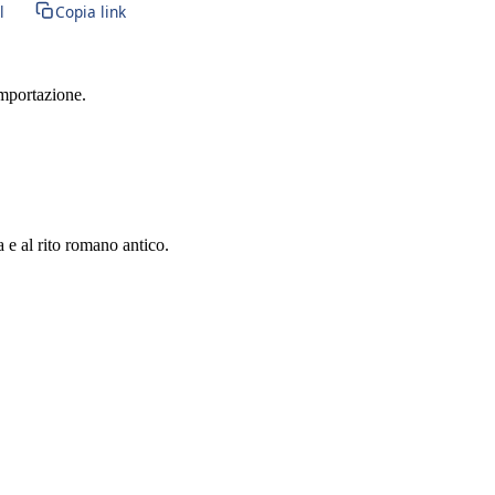
l
Copia link
importazione.
a e al rito romano antico.