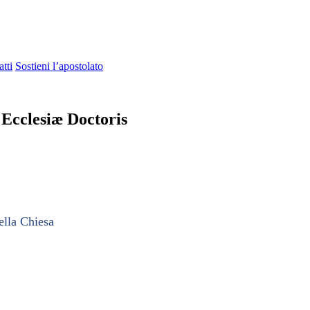
tti
Sostieni l’apostolato
t Ecclesiæ Doctoris
ella Chiesa