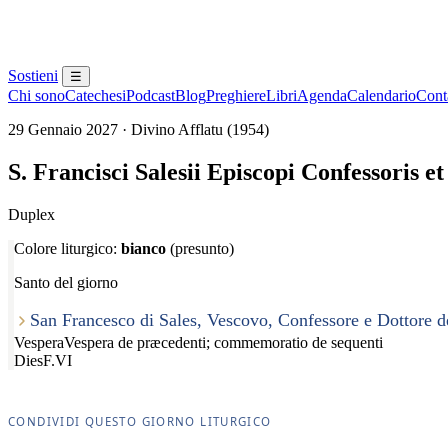
Sostieni
☰
Chi sono
Catechesi
Podcast
Blog
Preghiere
Libri
Agenda
Calendario
Conta
29 Gennaio 2027 · Divino Afflatu (1954)
S. Francisci Salesii Episcopi Confessoris e
Duplex
Colore liturgico:
bianco
(presunto)
Santo del giorno
San Francesco di Sales, Vescovo, Confessore e Dottore d
Vespera
Vespera de præcedenti; commemoratio de sequenti
Dies
F.VI
CONDIVIDI QUESTO GIORNO LITURGICO