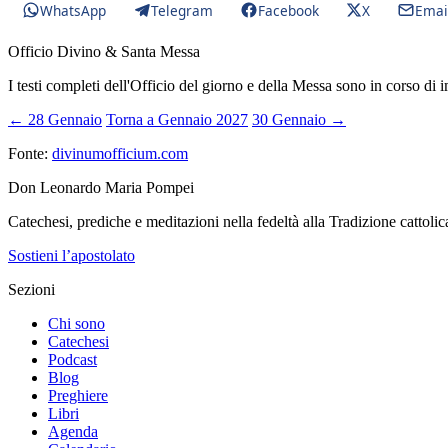
WhatsApp
Telegram
Facebook
X
Emai
Officio Divino & Santa Messa
I testi completi dell'Officio del giorno e della Messa sono in corso di 
← 28 Gennaio
Torna a Gennaio 2027
30 Gennaio →
Fonte:
divinumofficium.com
Don Leonardo Maria Pompei
Catechesi, prediche e meditazioni nella fedeltà alla Tradizione cattolic
Sostieni l’apostolato
Sezioni
Chi sono
Catechesi
Podcast
Blog
Preghiere
Libri
Agenda