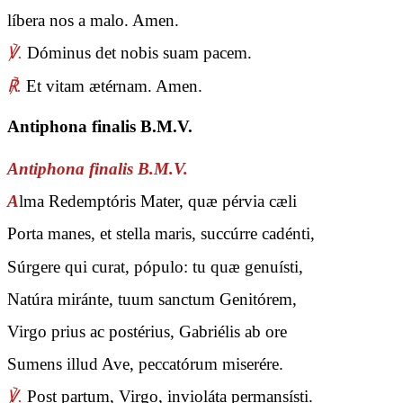
líbera nos a malo. Amen.
℣.
Dóminus det nobis suam pacem.
℟.
Et vitam ætérnam. Amen.
Antiphona finalis B.M.V.
Antiphona finalis B.M.V.
A
lma Redemptóris Mater, quæ pérvia cæli
Porta manes, et stella maris, succúrre cadénti,
Súrgere qui curat, pópulo: tu quæ genuísti,
Natúra miránte, tuum sanctum Genitórem,
Virgo prius ac postérius, Gabriélis ab ore
Sumens illud Ave, peccatórum miserére.
℣.
Post partum, Virgo, invioláta permansísti.