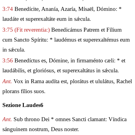
3:74
Benedícite, Ananía, Azaría, Mísaël, Dómino: *
laudáte et superexaltáte eum in sǽcula.
3:75
(Fit reverentia:)
Benedicámus Patrem et Fílium
cum Sancto Spíritu: * laudémus et superexaltémus eum
in sǽcula.
3:56
Benedíctus es, Dómine, in firmaménto cæli: * et
laudábilis, et gloriósus, et superexaltátus in sǽcula.
Ant.
Vox in Rama audíta est, plorátus et ululátus, Rachel
plorans fílios suos.
Sezione Laudes6
Ant.
Sub throno Dei * omnes Sancti clamant: Víndica
sánguinem nostrum, Deus noster.