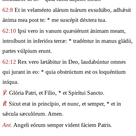
62:8
Et in velaménto alárum tuárum exsultábo, adhǽsit
ánima mea post te: * me suscépit déxtera tua.
62:10
Ipsi vero in vanum quæsiérunt ánimam meam,
introíbunt in inferióra terræ: * tradéntur in manus gládii,
partes vúlpium erunt.
62:12
Rex vero lætábitur in Deo, laudabúntur omnes
qui jurant in eo: * quia obstrúctum est os loquéntium
iníqua.
℣.
Glória Patri, et Fílio, * et Spirítui Sancto.
℟.
Sicut erat in princípio, et nunc, et semper, * et in
sǽcula sæculórum. Amen.
Ant.
Angeli eórum semper vident fáciem Patris.