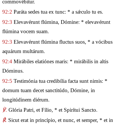
commovébitur.
92:2
Paráta sedes tua ex tunc: * a sǽculo tu es.
92:3
Elevavérunt flúmina, Dómine: * elevavérunt
flúmina vocem suam.
92:3
Elevavérunt flúmina fluctus suos, * a vócibus
aquárum multárum.
92:4
Mirábiles elatiónes maris: * mirábilis in altis
Dóminus.
92:5
Testimónia tua credibília facta sunt nimis: *
domum tuam decet sanctitúdo, Dómine, in
longitúdinem diérum.
℣.
Glória Patri, et Fílio, * et Spirítui Sancto.
℟.
Sicut erat in princípio, et nunc, et semper, * et in