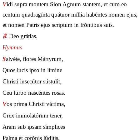
V
idi supra montem Sion Agnum stantem, et cum eo
centum quadragínta quátuor míllia habéntes nomen ejus,
et nomen Patris ejus scriptum in fróntibus suis.
℟.
Deo grátias.
Hymnus
S
alvéte, flores Mártyrum,
Quos lucis ipso in límine
Christi insecútor sústulit,
Ceu turbo nascéntes rosas.
V
os prima Christi víctima,
Grex immolatórum tener,
Aram sub ipsam símplices
Palma et corónis lúditis.