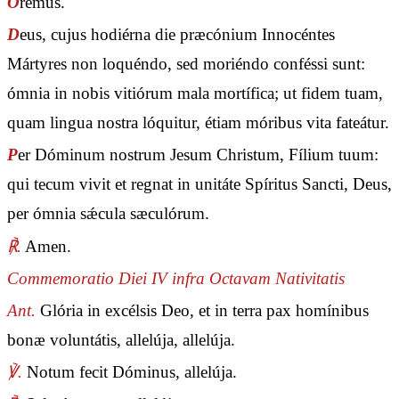
O
rémus.
D
eus, cujus hodiérna die præcónium Innocéntes
Mártyres non loquéndo, sed moriéndo conféssi sunt:
ómnia in nobis vitiórum mala mortífica; ut fidem tuam,
quam lingua nostra lóquitur, étiam móribus vita fateátur.
P
er Dóminum nostrum Jesum Christum, Fílium tuum:
qui tecum vivit et regnat in unitáte Spíritus Sancti, Deus,
per ómnia sǽcula sæculórum.
℟.
Amen.
Commemoratio Diei IV infra Octavam Nativitatis
Ant.
Glória in excélsis Deo, et in terra pax homínibus
bonæ voluntátis, allelúja, allelúja.
℣.
Notum fecit Dóminus, allelúja.