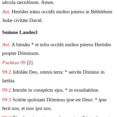
sǽcula sæculórum. Amen.
Ant.
Heródes irátus occídit multos púeros in Béthlehem
Judæ civitáte David.
Sezione Laudes3
Ant.
A bimátu * et infra occídit multos púeros Heródes
propter Dóminum.
Psalmus 99
[2]
99:2
Jubiláte Deo, omnis terra: * servíte Dómino in
lætítia.
99:2
Introíte in conspéctu ejus, * in exsultatióne.
99:3
Scitóte quóniam Dóminus ipse est Deus: * ipse
fecit nos, et non ipsi nos.