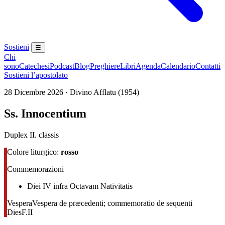
Sostieni
☰
Chi
sono
Catechesi
Podcast
Blog
Preghiere
Libri
Agenda
Calendario
Contatti
Sostieni l’apostolato
28 Dicembre 2026 · Divino Afflatu (1954)
Ss. Innocentium
Duplex II. classis
Colore liturgico:
rosso
Commemorazioni
Diei IV infra Octavam Nativitatis
Vespera
Vespera de præcedenti; commemoratio de sequenti
Dies
F.II