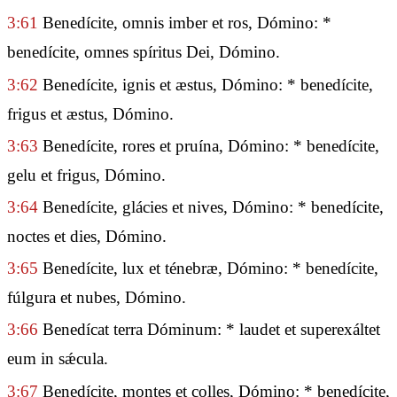
3:61
Benedícite, omnis imber et ros, Dómino: *
benedícite, omnes spíritus Dei, Dómino.
3:62
Benedícite, ignis et æstus, Dómino: * benedícite,
frigus et æstus, Dómino.
3:63
Benedícite, rores et pruína, Dómino: * benedícite,
gelu et frigus, Dómino.
3:64
Benedícite, glácies et nives, Dómino: * benedícite,
noctes et dies, Dómino.
3:65
Benedícite, lux et ténebræ, Dómino: * benedícite,
fúlgura et nubes, Dómino.
3:66
Benedícat terra Dóminum: * laudet et superexáltet
eum in sǽcula.
3:67
Benedícite, montes et colles, Dómino: * benedícite,