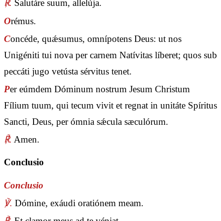
℟.
Salutáre suum, allelúja.
O
rémus.
C
oncéde, quǽsumus, omnípotens Deus: ut nos
Unigéniti tui nova per carnem Natívitas líberet; quos sub
peccáti jugo vetústa sérvitus tenet.
P
er eúmdem Dóminum nostrum Jesum Christum
Fílium tuum, qui tecum vivit et regnat in unitáte Spíritus
Sancti, Deus, per ómnia sǽcula sæculórum.
℟.
Amen.
Conclusio
Conclusio
℣.
Dómine, exáudi oratiónem meam.
℟.
Et clamor meus ad te véniat.