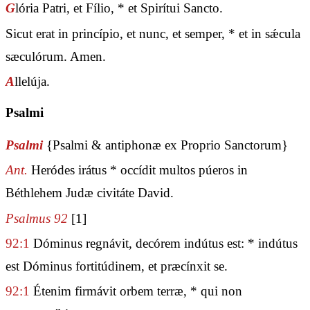
G
lória Patri, et Fílio, * et Spirítui Sancto.
Sicut erat in princípio, et nunc, et semper, * et in sǽcula
sæculórum. Amen.
A
llelúja.
Psalmi
Psalmi
{Psalmi & antiphonæ ex Proprio Sanctorum}
Ant.
Heródes irátus * occídit multos púeros in
Béthlehem Judæ civitáte David.
Psalmus 92
[1]
92:1
Dóminus regnávit, decórem indútus est: * indútus
est Dóminus fortitúdinem, et præcínxit se.
92:1
Étenim firmávit orbem terræ, * qui non