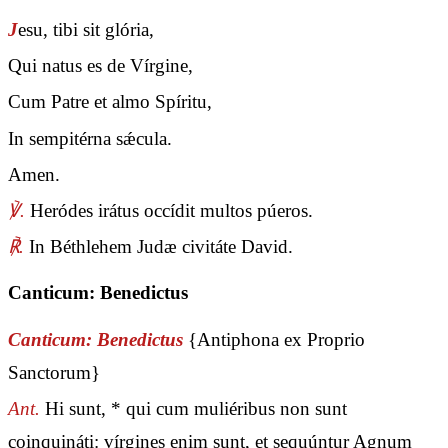
J
esu, tibi sit glória,
Qui natus es de Vírgine,
Cum Patre et almo Spíritu,
In sempitérna sǽcula.
Amen.
℣.
Heródes irátus occídit multos púeros.
℟.
In Béthlehem Judæ civitáte David.
Canticum: Benedictus
Canticum: Benedictus
{Antiphona ex Proprio
Sanctorum}
Ant.
Hi sunt, * qui cum muliéribus non sunt
coinquináti: vírgines enim sunt, et sequúntur Agnum