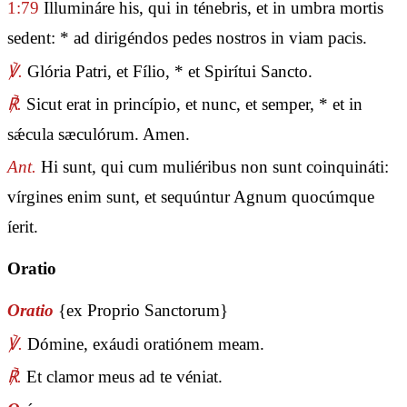
1:79
Illumináre his, qui in ténebris, et in umbra mortis
sedent: * ad dirigéndos pedes nostros in viam pacis.
℣.
Glória Patri, et Fílio, * et Spirítui Sancto.
℟.
Sicut erat in princípio, et nunc, et semper, * et in
sǽcula sæculórum. Amen.
Ant.
Hi sunt, qui cum muliéribus non sunt coinquináti:
vírgines enim sunt, et sequúntur Agnum quocúmque
íerit.
Oratio
Oratio
{ex Proprio Sanctorum}
℣.
Dómine, exáudi oratiónem meam.
℟.
Et clamor meus ad te véniat.