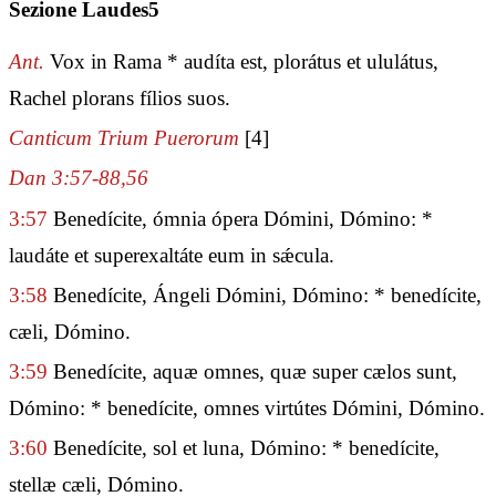
Sezione Laudes5
Ant.
Vox in Rama * audíta est, plorátus et ululátus,
Rachel plorans fílios suos.
Canticum Trium Puerorum
[4]
Dan 3:57-88,56
3:57
Benedícite, ómnia ópera Dómini, Dómino: *
laudáte et superexaltáte eum in sǽcula.
3:58
Benedícite, Ángeli Dómini, Dómino: * benedícite,
cæli, Dómino.
3:59
Benedícite, aquæ omnes, quæ super cælos sunt,
Dómino: * benedícite, omnes virtútes Dómini, Dómino.
3:60
Benedícite, sol et luna, Dómino: * benedícite,
stellæ cæli, Dómino.