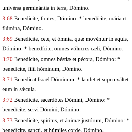
univérsa germinántia in terra, Dómino.
3:68
Benedícite, fontes, Dómino: * benedícite, mária et
flúmina, Dómino.
3:69
Benedícite, cete, et ómnia, quæ movéntur in aquis,
Dómino: * benedícite, omnes vólucres cæli, Dómino.
3:70
Benedícite, omnes béstiæ et pécora, Dómino: *
benedícite, fílii hóminum, Dómino.
3:71
Benedícat Israël Dóminum: * laudet et superexáltet
eum in sǽcula.
3:72
Benedícite, sacerdótes Dómini, Dómino: *
benedícite, servi Dómini, Dómino.
3:73
Benedícite, spíritus, et ánimæ justórum, Dómino: *
benedícite, sancti, et húmiles corde, Dómino.