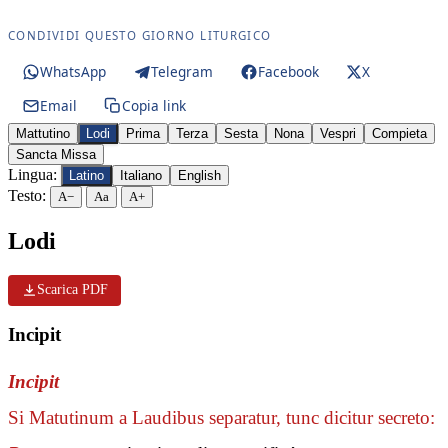
CONDIVIDI QUESTO GIORNO LITURGICO
WhatsApp
Telegram
Facebook
X
Email
Copia link
Mattutino
Lodi
Prima
Terza
Sesta
Nona
Vespri
Compieta
Sancta Missa
Lingua:
Latino
Italiano
English
Testo:
A−
Aa
A+
Lodi
Scarica PDF
Incipit
Incipit
Si Matutinum a Laudibus separatur, tunc dicitur secreto: