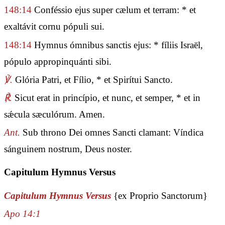
148:14
Conféssio ejus super cælum et terram: * et
exaltávit cornu pópuli sui.
148:14
Hymnus ómnibus sanctis ejus: * fíliis Israël,
pópulo appropinquánti sibi.
℣.
Glória Patri, et Fílio, * et Spirítui Sancto.
℟.
Sicut erat in princípio, et nunc, et semper, * et in
sǽcula sæculórum. Amen.
Ant.
Sub throno Dei omnes Sancti clamant: Víndica
sánguinem nostrum, Deus noster.
Capitulum Hymnus Versus
Capitulum Hymnus Versus
{ex Proprio Sanctorum}
Apo 14:1