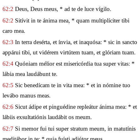
62:2
Deus, Deus meus, * ad te de luce vígilo.
62:2
Sitívit in te ánima mea, * quam multiplíciter tibi
caro mea.
62:3
In terra desérta, et ínvia, et inaquósa: * sic in sancto
appárui tibi, ut vidérem virtútem tuam, et glóriam tuam.
62:4
Quóniam mélior est misericórdia tua super vitas: *
lábia mea laudábunt te.
62:5
Sic benedícam te in vita mea: * et in nómine tuo
levábo manus meas.
62:6
Sicut ádipe et pinguédine repleátur ánima mea: * et
lábiis exsultatiónis laudábit os meum.
62:7
Si memor fui tui super stratum meum, in matutínis
meditábor in te: * quia fuísti adjútor meus.