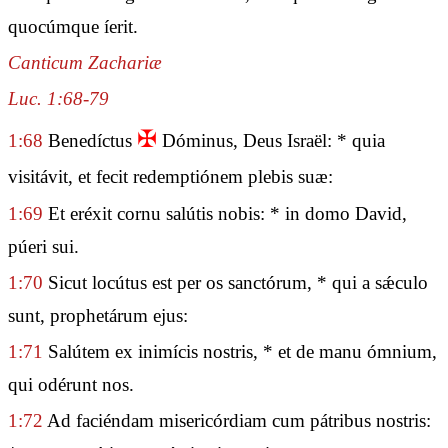
quocúmque íerit.
Canticum Zachariæ
Luc. 1:68-79
✠
1:68
Benedíctus
Dóminus, Deus Israël: * quia
visitávit, et fecit redemptiónem plebis suæ:
1:69
Et eréxit cornu salútis nobis: * in domo David,
púeri sui.
1:70
Sicut locútus est per os sanctórum, * qui a sǽculo
sunt, prophetárum ejus:
1:71
Salútem ex inimícis nostris, * et de manu ómnium,
qui odérunt nos.
1:72
Ad faciéndam misericórdiam cum pátribus nostris: