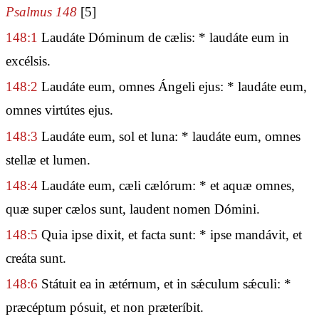
Psalmus 148
[5]
148:1
Laudáte Dóminum de cælis: * laudáte eum in
excélsis.
148:2
Laudáte eum, omnes Ángeli ejus: * laudáte eum,
omnes virtútes ejus.
148:3
Laudáte eum, sol et luna: * laudáte eum, omnes
stellæ et lumen.
148:4
Laudáte eum, cæli cælórum: * et aquæ omnes,
quæ super cælos sunt, laudent nomen Dómini.
148:5
Quia ipse dixit, et facta sunt: * ipse mandávit, et
creáta sunt.
148:6
Státuit ea in ætérnum, et in sǽculum sǽculi: *
præcéptum pósuit, et non præteríbit.