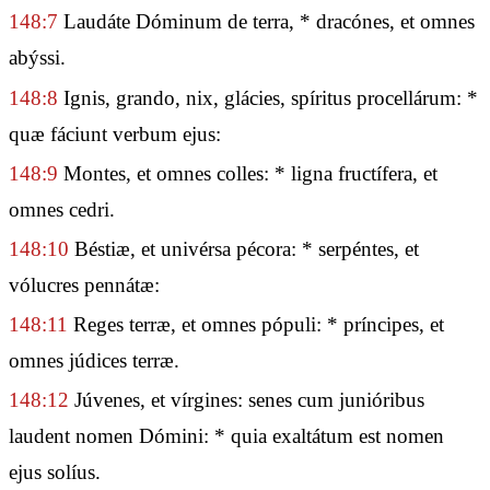
148:7
Laudáte Dóminum de terra, * dracónes, et omnes
abýssi.
148:8
Ignis, grando, nix, glácies, spíritus procellárum: *
quæ fáciunt verbum ejus:
148:9
Montes, et omnes colles: * ligna fructífera, et
omnes cedri.
148:10
Béstiæ, et univérsa pécora: * serpéntes, et
vólucres pennátæ:
148:11
Reges terræ, et omnes pópuli: * príncipes, et
omnes júdices terræ.
148:12
Júvenes, et vírgines: senes cum junióribus
laudent nomen Dómini: * quia exaltátum est nomen
ejus solíus.