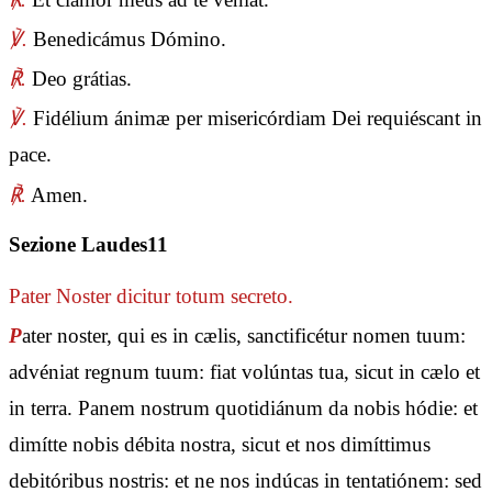
℣.
Benedicámus Dómino.
℟.
Deo grátias.
℣.
Fidélium ánimæ per misericórdiam Dei requiéscant in
pace.
℟.
Amen.
Sezione Laudes11
Pater Noster
dicitur totum secreto.
P
ater noster, qui es in cælis, sanctificétur nomen tuum:
advéniat regnum tuum: fiat volúntas tua, sicut in cælo et
in terra. Panem nostrum quotidiánum da nobis hódie: et
dimítte nobis débita nostra, sicut et nos dimíttimus
debitóribus nostris: et ne nos indúcas in tentatiónem: sed