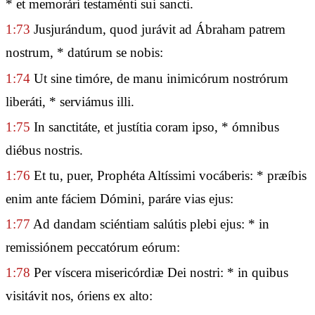
* et memorári testaménti sui sancti.
1:73
Jusjurándum, quod jurávit ad Ábraham patrem
nostrum, * datúrum se nobis:
1:74
Ut sine timóre, de manu inimicórum nostrórum
liberáti, * serviámus illi.
1:75
In sanctitáte, et justítia coram ipso, * ómnibus
diébus nostris.
1:76
Et tu, puer, Prophéta Altíssimi vocáberis: * præíbis
enim ante fáciem Dómini, paráre vias ejus:
1:77
Ad dandam sciéntiam salútis plebi ejus: * in
remissiónem peccatórum eórum:
1:78
Per víscera misericórdiæ Dei nostri: * in quibus
visitávit nos, óriens ex alto: