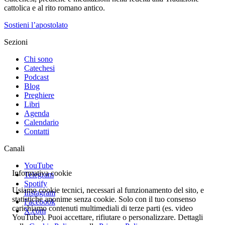
cattolica e al rito romano antico.
Sostieni l’apostolato
Sezioni
Chi sono
Catechesi
Podcast
Blog
Preghiere
Libri
Agenda
Calendario
Contatti
Canali
YouTube
Informativa cookie
Telegram
Spotify
Usiamo cookie tecnici, necessari al funzionamento del sito, e
Instagram
statistiche anonime senza cookie. Solo con il tuo consenso
Facebook
carichiamo contenuti multimediali di terze parti (es. video
X.com
YouTube). Puoi accettare, rifiutare o personalizzare. Dettagli