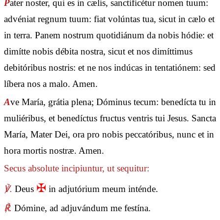
P
ater noster, qui es in cælis, sanctificétur nomen tuum:
advéniat regnum tuum: fiat volúntas tua, sicut in cælo et
in terra. Panem nostrum quotidiánum da nobis hódie: et
dimítte nobis débita nostra, sicut et nos dimíttimus
debitóribus nostris: et ne nos indúcas in tentatiónem: sed
líbera nos a malo. Amen.
A
ve María, grátia plena; Dóminus tecum: benedícta tu in
muliéribus, et benedíctus fructus ventris tui Jesus. Sancta
María, Mater Dei, ora pro nobis peccatóribus, nunc et in
hora mortis nostræ. Amen.
Secus absolute incipiuntur, ut sequitur:
✠
℣.
Deus
in adjutórium meum inténde.
℟.
Dómine, ad adjuvándum me festína.