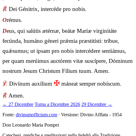
℟.
Dei Génitrix, intercéde pro nobis.
O
rémus.
D
eus, qui salútis ætérnæ, beátæ Maríæ virginitáte
fecúnda, humáno géneri prǽmia præstitísti: tríbue,
quǽsumus; ut ipsam pro nobis intercédere sentiámus,
per quam merúimus auctórem vitæ suscípere, Dóminum
nostrum Jesum Christum Fílium tuum. Amen.
✠
℣.
Divínum auxílium
máneat semper nobíscum.
℟.
Amen.
← 27 Dicembre
Torna a Dicembre 2026
29 Dicembre →
Fonte:
divinumofficium.com
· Versione: Divino Afflatu - 1954
Don Leonardo Maria Pompei
Catechesi, prediche e meditazioni nella fedeltà alla Tradizione