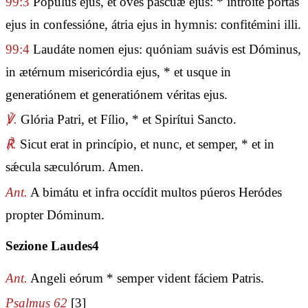
99:3
Pópulus ejus, et oves páscuæ ejus: * introíte portas
ejus in confessióne, átria ejus in hymnis: confitémini illi.
99:4
Laudáte nomen ejus: quóniam suávis est Dóminus,
in ætérnum misericórdia ejus, * et usque in
generatiónem et generatiónem véritas ejus.
℣.
Glória Patri, et Fílio, * et Spirítui Sancto.
℟.
Sicut erat in princípio, et nunc, et semper, * et in
sǽcula sæculórum. Amen.
Ant.
A bimátu et infra occídit multos púeros Heródes
propter Dóminum.
Sezione Laudes4
Ant.
Angeli eórum * semper vident fáciem Patris.
Psalmus 62
[3]