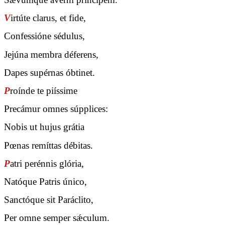
V
irtúte clarus, et fide,
Confessióne sédulus,
Jejúna membra déferens,
Dapes supérnas óbtinet.
P
roínde te piíssime
Precámur omnes súpplices:
Nobis ut hujus grátia
Pœnas remíttas débitas.
P
atri perénnis glória,
Natóque Patris único,
Sanctóque sit Paráclito,
Per omne semper sǽculum.