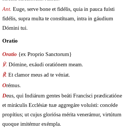
Ant.
Euge, serve bone et fidélis, quia in pauca fuísti
fidélis, supra multa te constítuam, intra in gáudium
Dómini tui.
Oratio
Oratio
{ex Proprio Sanctorum}
℣.
Dómine, exáudi oratiónem meam.
℟.
Et clamor meus ad te véniat.
O
rémus.
D
eus, qui Indiárum gentes beáti Francísci prædicatióne
et miráculis Ecclésiæ tuæ aggregáre voluísti: concéde
propítius; ut cujus gloriósa mérita venerámur, virtútum
quoque imitémur exémpla.