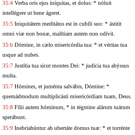
35:4
Verba oris ejus iníquitas, et dolus: * nóluit
intellégere ut bene ágeret.
35:5
Iniquitátem meditátus est in cubíli suo: * ástitit
omni viæ non bonæ, malítiam autem non odívit.
35:6
Dómine, in cælo misericórdia tua: * et véritas tua
usque ad nubes.
35:7
Justítia tua sicut montes Dei: * judícia tua abýssus
multa.
35:7
Hómines, et juménta salvábis, Dómine: *
quemádmodum multiplicásti misericórdiam tuam, Deus.
35:8
Fílii autem hóminum, * in tégmine alárum tuárum
sperábunt.
35:9
Inebriabúntur ab ubertáte domus tuæ: * et torrénte