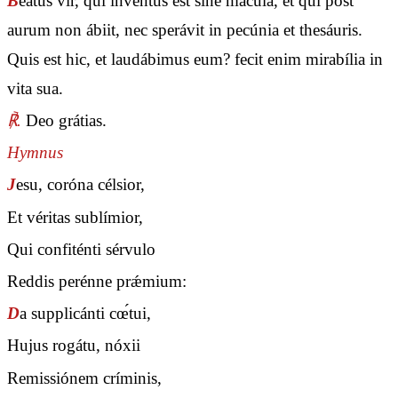
B
eátus vir, qui invéntus est sine mácula, et qui post
aurum non ábiit, nec sperávit in pecúnia et thesáuris.
Quis est hic, et laudábimus eum? fecit enim mirabília in
vita sua.
℟.
Deo grátias.
Hymnus
J
esu, coróna célsior,
Et véritas sublímior,
Qui confiténti sérvulo
Reddis perénne prǽmium:
D
a supplicánti cœ́tui,
Hujus rogátu, nóxii
Remissiónem críminis,