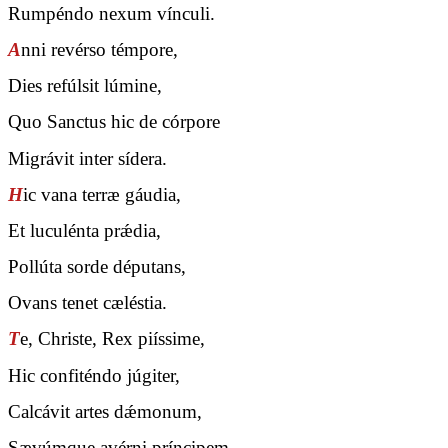
Rumpéndo nexum vínculi.
A
nni revérso témpore,
Dies refúlsit lúmine,
Quo Sanctus hic de córpore
Migrávit inter sídera.
H
ic vana terræ gáudia,
Et luculénta prǽdia,
Pollúta sorde députans,
Ovans tenet cæléstia.
T
e, Christe, Rex piíssime,
Hic confiténdo júgiter,
Calcávit artes dǽmonum,
Sævúmque avérni príncipem.