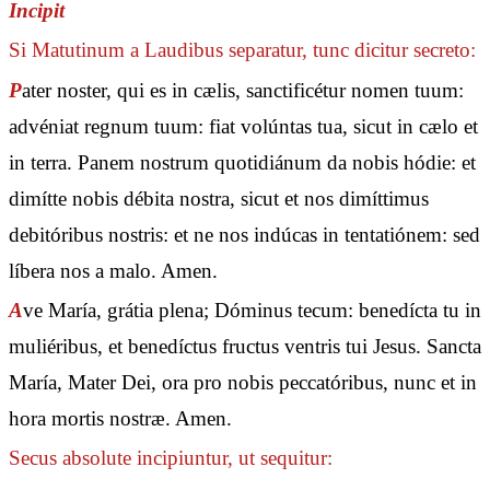
Incipit
Si Matutinum a Laudibus separatur, tunc dicitur secreto:
P
ater noster, qui es in cælis, sanctificétur nomen tuum:
advéniat regnum tuum: fiat volúntas tua, sicut in cælo et
in terra. Panem nostrum quotidiánum da nobis hódie: et
dimítte nobis débita nostra, sicut et nos dimíttimus
debitóribus nostris: et ne nos indúcas in tentatiónem: sed
líbera nos a malo. Amen.
A
ve María, grátia plena; Dóminus tecum: benedícta tu in
muliéribus, et benedíctus fructus ventris tui Jesus. Sancta
María, Mater Dei, ora pro nobis peccatóribus, nunc et in
hora mortis nostræ. Amen.
Secus absolute incipiuntur, ut sequitur: