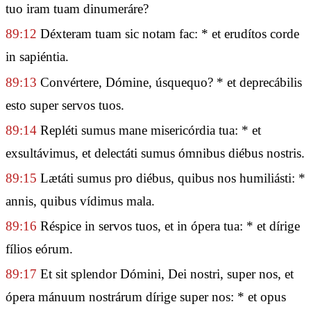
tuo iram tuam dinumeráre?
89:12
Déxteram tuam sic notam fac: * et erudítos corde
in sapiéntia.
89:13
Convértere, Dómine, úsquequo? * et deprecábilis
esto super servos tuos.
89:14
Repléti sumus mane misericórdia tua: * et
exsultávimus, et delectáti sumus ómnibus diébus nostris.
89:15
Lætáti sumus pro diébus, quibus nos humiliásti: *
annis, quibus vídimus mala.
89:16
Réspice in servos tuos, et in ópera tua: * et dírige
fílios eórum.
89:17
Et sit splendor Dómini, Dei nostri, super nos, et
ópera mánuum nostrárum dírige super nos: * et opus