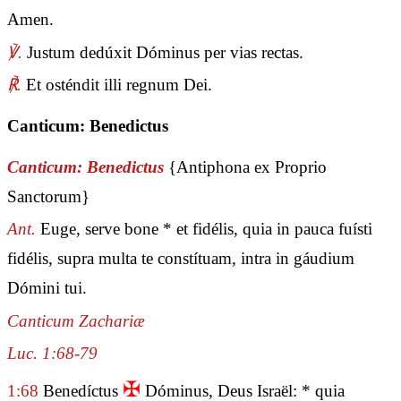
Amen.
℣.
Justum dedúxit Dóminus per vias rectas.
℟.
Et osténdit illi regnum Dei.
Canticum: Benedictus
Canticum: Benedictus
{Antiphona ex Proprio
Sanctorum}
Ant.
Euge, serve bone * et fidélis, quia in pauca fuísti
fidélis, supra multa te constítuam, intra in gáudium
Dómini tui.
Canticum Zachariæ
Luc. 1:68-79
✠
1:68
Benedíctus
Dóminus, Deus Israël: * quia