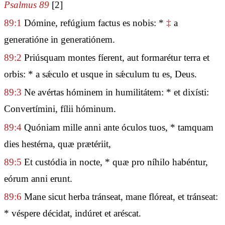
Psalmus 89
[2]
89:1
Dómine, refúgium factus es nobis: *
‡
a
generatióne in generatiónem.
89:2
Priúsquam montes fíerent, aut formarétur terra et
orbis: * a sǽculo et usque in sǽculum tu es, Deus.
89:3
Ne avértas hóminem in humilitátem: * et dixísti:
Convertímini, fílii hóminum.
89:4
Quóniam mille anni ante óculos tuos, * tamquam
dies hestérna, quæ prætériit,
89:5
Et custódia in nocte, * quæ pro níhilo habéntur,
eórum anni erunt.
89:6
Mane sicut herba tránseat, mane flóreat, et tránseat:
* véspere décidat, indúret et aréscat.