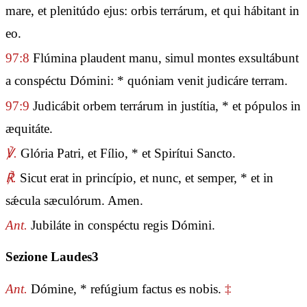
mare, et plenitúdo ejus: orbis terrárum, et qui hábitant in
eo.
97:8
Flúmina plaudent manu, simul montes exsultábunt
a conspéctu Dómini: * quóniam venit judicáre terram.
97:9
Judicábit orbem terrárum in justítia, * et pópulos in
æquitáte.
℣.
Glória Patri, et Fílio, * et Spirítui Sancto.
℟.
Sicut erat in princípio, et nunc, et semper, * et in
sǽcula sæculórum. Amen.
Ant.
Jubiláte in conspéctu regis Dómini.
Sezione Laudes3
Ant.
Dómine, * refúgium factus es nobis.
‡