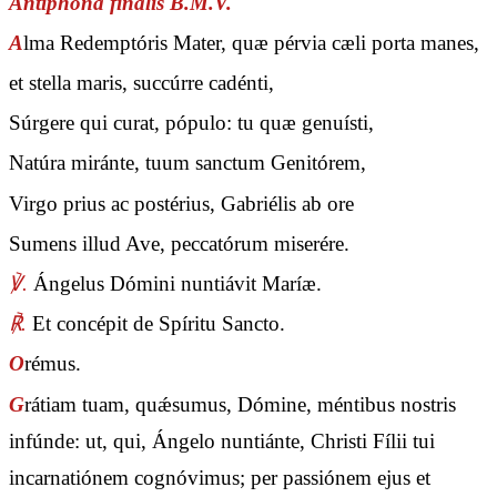
Antiphona finalis B.M.V.
A
lma Redemptóris Mater, quæ pérvia cæli porta manes,
et stella maris, succúrre cadénti,
Súrgere qui curat, pópulo: tu quæ genuísti,
Natúra miránte, tuum sanctum Genitórem,
Virgo prius ac postérius, Gabriélis ab ore
Sumens illud Ave, peccatórum miserére.
℣.
Ángelus Dómini nuntiávit Maríæ.
℟.
Et concépit de Spíritu Sancto.
O
rémus.
G
rátiam tuam, quǽsumus, Dómine, méntibus nostris
infúnde: ut, qui, Ángelo nuntiánte, Christi Fílii tui
incarnatiónem cognóvimus; per passiónem ejus et