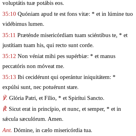
voluptátis tuæ potábis eos.
35:10
Quóniam apud te est fons vitæ: * et in lúmine tuo
vidébimus lumen.
35:11
Præténde misericórdiam tuam sciéntibus te, * et
justítiam tuam his, qui recto sunt corde.
35:12
Non véniat mihi pes supérbiæ: * et manus
peccatóris non móveat me.
35:13
Ibi cecidérunt qui operántur iniquitátem: *
expúlsi sunt, nec potuérunt stare.
℣.
Glória Patri, et Fílio, * et Spirítui Sancto.
℟.
Sicut erat in princípio, et nunc, et semper, * et in
sǽcula sæculórum. Amen.
Ant.
Dómine, in cælo misericórdia tua.