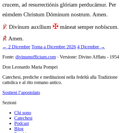
crucem, ad resurrectiónis glóriam perducámur. Per
eúmdem Christum Dóminum nostrum. Amen.
✠
℣.
Divínum auxílium
máneat semper nobíscum.
℟.
Amen.
← 2 Dicembre
Torna a Dicembre 2026
4 Dicembre →
Fonte:
divinumofficium.com
· Versione: Divino Afflatu - 1954
Don Leonardo Maria Pompei
Catechesi, prediche e meditazioni nella fedeltà alla Tradizione
cattolica e al rito romano antico.
Sostieni l’apostolato
Sezioni
Chi sono
Catechesi
Podcast
Blog