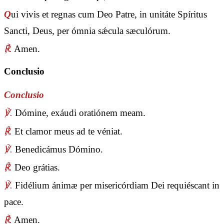
Q
ui vivis et regnas cum Deo Patre, in unitáte Spíritus
Sancti, Deus, per ómnia sǽcula sæculórum.
℟.
Amen.
Conclusio
Conclusio
℣.
Dómine, exáudi oratiónem meam.
℟.
Et clamor meus ad te véniat.
℣.
Benedicámus Dómino.
℟.
Deo grátias.
℣.
Fidélium ánimæ per misericórdiam Dei requiéscant in
pace.
℟.
Amen.