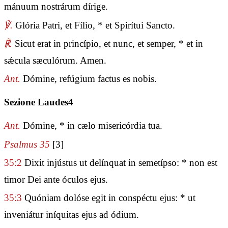
mánuum nostrárum dírige.
℣.
Glória Patri, et Fílio, * et Spirítui Sancto.
℟.
Sicut erat in princípio, et nunc, et semper, * et in
sǽcula sæculórum. Amen.
Ant.
Dómine, refúgium factus es nobis.
Sezione Laudes4
Ant.
Dómine, * in cælo misericórdia tua.
Psalmus 35
[3]
35:2
Dixit injústus ut delínquat in semetípso: * non est
timor Dei ante óculos ejus.
35:3
Quóniam dolóse egit in conspéctu ejus: * ut
inveniátur iníquitas ejus ad ódium.