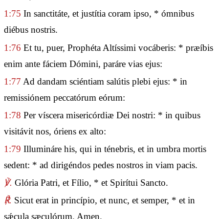
1:75
In sanctitáte, et justítia coram ipso, * ómnibus
diébus nostris.
1:76
Et tu, puer, Prophéta Altíssimi vocáberis: * præíbis
enim ante fáciem Dómini, paráre vias ejus:
1:77
Ad dandam sciéntiam salútis plebi ejus: * in
remissiónem peccatórum eórum:
1:78
Per víscera misericórdiæ Dei nostri: * in quibus
visitávit nos, óriens ex alto:
1:79
Illumináre his, qui in ténebris, et in umbra mortis
sedent: * ad dirigéndos pedes nostros in viam pacis.
℣.
Glória Patri, et Fílio, * et Spirítui Sancto.
℟.
Sicut erat in princípio, et nunc, et semper, * et in
sǽcula sæculórum. Amen.