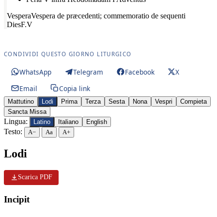
Vespera
Vespera de præcedenti; commemoratio de sequenti
Dies
F.V
CONDIVIDI QUESTO GIORNO LITURGICO
WhatsApp
Telegram
Facebook
X
Email
Copia link
Mattutino
Lodi
Prima
Terza
Sesta
Nona
Vespri
Compieta
Sancta Missa
Lingua:
Latino
Italiano
English
Testo:
A−
Aa
A+
Lodi
Scarica PDF
Incipit