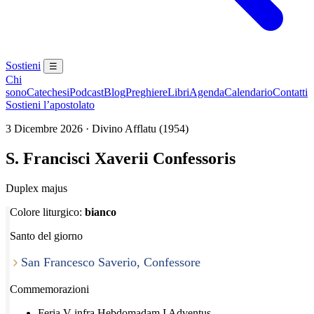
Sostieni
☰
Chi
sono
Catechesi
Podcast
Blog
Preghiere
Libri
Agenda
Calendario
Contatti
Sostieni l’apostolato
3 Dicembre 2026 · Divino Afflatu (1954)
S. Francisci Xaverii Confessoris
Duplex majus
Colore liturgico:
bianco
Santo del giorno
San Francesco Saverio, Confessore
Commemorazioni
Feria V infra Hebdomadam I Adventus