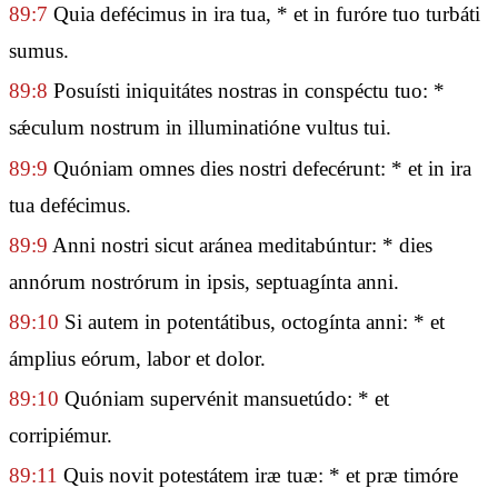
89:7
Quia defécimus in ira tua, * et in furóre tuo turbáti
sumus.
89:8
Posuísti iniquitátes nostras in conspéctu tuo: *
sǽculum nostrum in illuminatióne vultus tui.
89:9
Quóniam omnes dies nostri defecérunt: * et in ira
tua defécimus.
89:9
Anni nostri sicut aránea meditabúntur: * dies
annórum nostrórum in ipsis, septuagínta anni.
89:10
Si autem in potentátibus, octogínta anni: * et
ámplius eórum, labor et dolor.
89:10
Quóniam supervénit mansuetúdo: * et
corripiémur.
89:11
Quis novit potestátem iræ tuæ: * et præ timóre