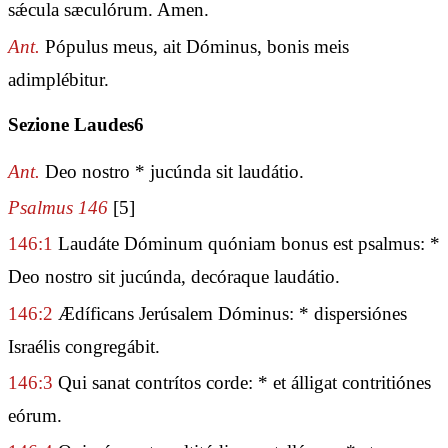
sǽcula sæculórum. Amen.
Ant.
Pópulus meus, ait Dóminus, bonis meis
adimplébitur.
Sezione Laudes6
Ant.
Deo nostro * jucúnda sit laudátio.
Psalmus 146
[5]
146:1
Laudáte Dóminum quóniam bonus est psalmus: *
Deo nostro sit jucúnda, decóraque laudátio.
146:2
Ædíficans Jerúsalem Dóminus: * dispersiónes
Israélis congregábit.
146:3
Qui sanat contrítos corde: * et álligat contritiónes
eórum.