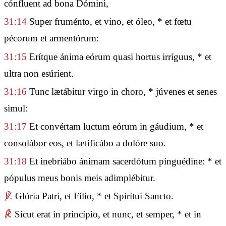
cónfluent ad bona Dómini,
31:14
Super fruménto, et vino, et óleo, * et fœtu
pécorum et armentórum:
31:15
Erítque ánima eórum quasi hortus irríguus, * et
ultra non esúrient.
31:16
Tunc lætábitur virgo in choro, * júvenes et senes
simul:
31:17
Et convértam luctum eórum in gáudium, * et
consolábor eos, et lætificábo a dolóre suo.
31:18
Et inebriábo ánimam sacerdótum pinguédine: * et
pópulus meus bonis meis adimplébitur.
℣.
Glória Patri, et Fílio, * et Spirítui Sancto.
℟.
Sicut erat in princípio, et nunc, et semper, * et in