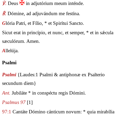
✠
℣.
Deus
in adjutórium meum inténde.
℟.
Dómine, ad adjuvándum me festína.
G
lória Patri, et Fílio, * et Spirítui Sancto.
Sicut erat in princípio, et nunc, et semper, * et in sǽcula
sæculórum. Amen.
A
llelúja.
Psalmi
Psalmi
{Laudes:1 Psalmi & antiphonæ ex Psalterio
secundum diem}
Ant.
Jubiláte * in conspéctu regis Dómini.
Psalmus 97
[1]
97:1
Cantáte Dómino cánticum novum: * quia mirabília