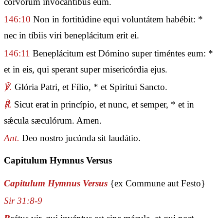
corvórum invocántibus eum.
146:10
Non in fortitúdine equi voluntátem habébit: *
nec in tíbiis viri beneplácitum erit ei.
146:11
Beneplácitum est Dómino super timéntes eum: *
et in eis, qui sperant super misericórdia ejus.
℣.
Glória Patri, et Fílio, * et Spirítui Sancto.
℟.
Sicut erat in princípio, et nunc, et semper, * et in
sǽcula sæculórum. Amen.
Ant.
Deo nostro jucúnda sit laudátio.
Capitulum Hymnus Versus
Capitulum Hymnus Versus
{ex Commune aut Festo}
Sir 31:8-9