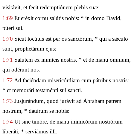
visitávit, et fecit redemptiónem plebis suæ:
1:69
Et eréxit cornu salútis nobis: * in domo David,
púeri sui.
1:70
Sicut locútus est per os sanctórum, * qui a sǽculo
sunt, prophetárum ejus:
1:71
Salútem ex inimícis nostris, * et de manu ómnium,
qui odérunt nos.
1:72
Ad faciéndam misericórdiam cum pátribus nostris:
* et memorári testaménti sui sancti.
1:73
Jusjurándum, quod jurávit ad Ábraham patrem
nostrum, * datúrum se nobis:
1:74
Ut sine timóre, de manu inimicórum nostrórum
liberáti, * serviámus illi.