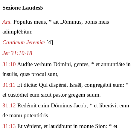
Sezione Laudes5
Ant.
Pópulus meus, * ait Dóminus, bonis meis
adimplébitur.
Canticum Jeremiæ
[4]
Jer 31:10-18
31:10
Audíte verbum Dómini, gentes, * et annuntiáte in
ínsulis, quæ procul sunt,
31:11
Et dícite: Qui dispérsit Israël, congregábit eum: *
et custódiet eum sicut pastor gregem suum.
31:12
Redémit enim Dóminus Jacob, * et liberávit eum
de manu potentióris.
31:13
Et vénient, et laudábunt in monte Sion: * et