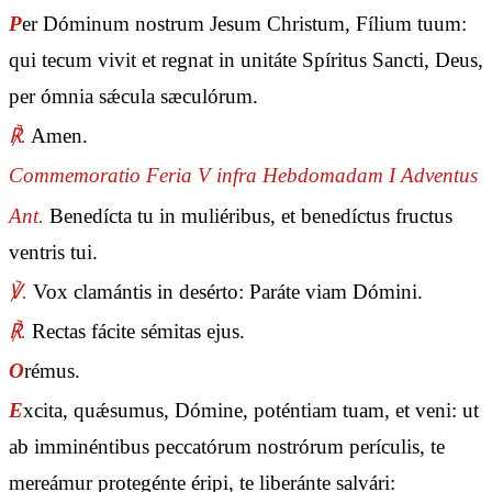
P
er Dóminum nostrum Jesum Christum, Fílium tuum:
qui tecum vivit et regnat in unitáte Spíritus Sancti, Deus,
per ómnia sǽcula sæculórum.
℟.
Amen.
Commemoratio Feria V infra Hebdomadam I Adventus
Ant.
Benedícta tu in muliéribus, et benedíctus fructus
ventris tui.
℣.
Vox clamántis in desérto: Paráte viam Dómini.
℟.
Rectas fácite sémitas ejus.
O
rémus.
E
xcita, quǽsumus, Dómine, poténtiam tuam, et veni: ut
ab imminéntibus peccatórum nostrórum perículis, te
mereámur protegénte éripi, te liberánte salvári: