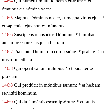
146:4
Qui númerat multitúdinem stellárum: * et
ómnibus eis nómina vocat.
146:5
Magnus Dóminus noster, et magna virtus ejus: *
et sapiéntiæ ejus non est númerus.
146:6
Suscípiens mansuétos Dóminus: * humílians
autem peccatóres usque ad terram.
146:7
Præcínite Dómino in confessióne: * psállite Deo
nostro in cíthara.
146:8
Qui óperit cælum núbibus: * et parat terræ
plúviam.
146:8
Qui prodúcit in móntibus fænum: * et herbam
servitúti hóminum.
146:9
Qui dat juméntis escam ipsórum: * et pullis