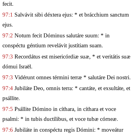
fecit.
97:1
Salvávit sibi déxtera ejus: * et brácchium sanctum
ejus.
97:2
Notum fecit Dóminus salutáre suum: * in
conspéctu géntium revelávit justítiam suam.
97:3
Recordátus est misericórdiæ suæ, * et veritátis suæ
dómui Israël.
97:3
Vidérunt omnes términi terræ * salutáre Dei nostri.
97:4
Jubiláte Deo, omnis terra: * cantáte, et exsultáte, et
psállite.
97:5
Psállite Dómino in cíthara, in cíthara et voce
psalmi: * in tubis ductílibus, et voce tubæ córneæ.
97:6
Jubiláte in conspéctu regis Dómini: * moveátur