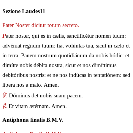
Sezione Laudes11
Pater Noster
dicitur totum secreto.
P
ater noster, qui es in cælis, sanctificétur nomen tuum:
advéniat regnum tuum: fiat volúntas tua, sicut in cælo et
in terra. Panem nostrum quotidiánum da nobis hódie: et
dimítte nobis débita nostra, sicut et nos dimíttimus
debitóribus nostris: et ne nos indúcas in tentatiónem: sed
líbera nos a malo. Amen.
℣.
Dóminus det nobis suam pacem.
℟.
Et vitam ætérnam. Amen.
Antiphona finalis B.M.V.