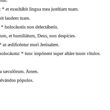
ntur.
* et exsultábit lingua mea justítiam tuam.
bit laudem tuam.
* holocáustis non delectáberis.
ítum, et humiliátum, Deus, non despícies.
 ut ædificéntur muri Jerúsalem.
 holocáusta: * tunc impónent super altáre tuum vítulos.
cula sæculórum. Amen.
salvándos pópulos.