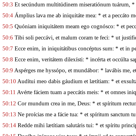
50:3
Et secúndum multitúdinem miseratiónum tuárum, * 
50:4
Ámplius lava me ab iniquitáte mea: * et a peccáto
50:5
Quóniam iniquitátem meam ego cognósco: * et pecc
50:6
Tibi soli peccávi, et malum coram te feci: * ut justifi
50:7
Ecce enim, in iniquitátibus concéptus sum: * et in p
50:8
Ecce enim, veritátem dilexísti: * incérta et occúlta s
50:9
Aspérges me hyssópo, et mundábor: * lavábis me, et
50:10
Audítui meo dabis gáudium et lætítiam: * et exsult
50:11
Avérte fáciem tuam a peccátis meis: * et omnes iniq
50:12
Cor mundum crea in me, Deus: * et spíritum rectum
50:13
Ne proícias me a fácie tua: * et spíritum sanctum t
50:14
Redde mihi lætítiam salutáris tui: * et spíritu princ