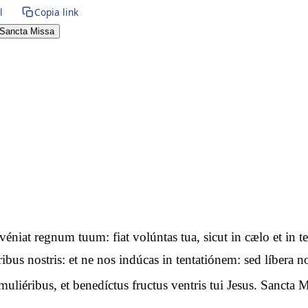
l
Copia link
Sancta Missa
advéniat regnum tuum: fiat volúntas tua, sicut in cælo et i
óribus nostris: et ne nos indúcas in tentatiónem: sed líbera
uliéribus, et benedíctus fructus ventris tui Jesus. Sancta M