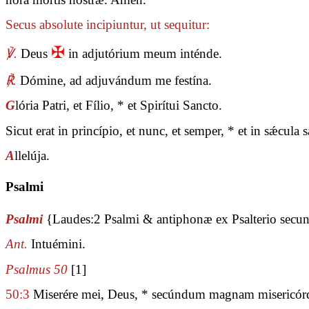
Secus absolute incipiuntur, ut sequitur:
✠
℣.
Deus
in adjutórium meum inténde.
℟.
Dómine, ad adjuvándum me festína.
G
lória Patri, et Fílio, * et Spirítui Sancto.
Sicut erat in princípio, et nunc, et semper, * et in sǽcul
A
llelúja.
Psalmi
Psalmi
{Laudes:2 Psalmi & antiphonæ ex Psalterio sec
Ant.
Intuémini.
Psalmus 50
[1]
50:3
Miserére mei, Deus, * secúndum magnam misericór