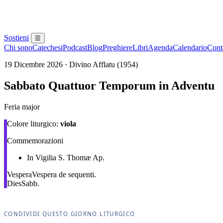
Sostieni
☰
Chi sono
Catechesi
Podcast
Blog
Preghiere
Libri
Agenda
Calendario
Conta
19 Dicembre 2026 · Divino Afflatu (1954)
Sabbato Quattuor Temporum in Adventu
Feria major
Colore liturgico:
viola
Commemorazioni
In Vigilia S. Thomæ Ap.
Vespera
Vespera de sequenti.
Dies
Sabb.
CONDIVIDI QUESTO GIORNO LITURGICO