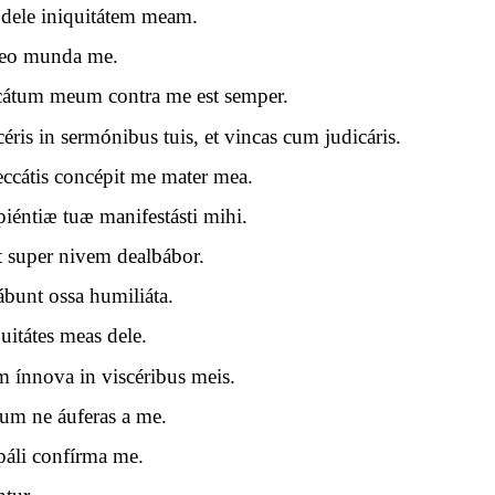
dele iniquitátem meam.
 meo munda me.
átum meum contra me est semper.
céris in sermónibus tuis, et vincas cum judicáris.
eccátis concépit me mater mea.
apiéntiæ tuæ manifestásti mihi.
 super nivem dealbábor.
ábunt ossa humiliáta.
uitátes meas dele.
 ínnova in viscéribus meis.
uum ne áuferas a me.
ipáli confírma me.