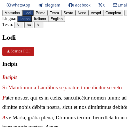
WhatsApp
Telegram
Facebook
X
Emai
Mattutino
Lodi
Prima
Terza
Sesta
Nona
Vespri
Compieta
Lingua:
Latino
Italiano
English
Testo:
A−
Aa
A+
Lodi
Scarica PDF
Incipit
Incipit
Si Matutinum a Laudibus separatur, tunc dicitur secreto:
P
ater noster, qui es in cælis, sanctificétur nomen tuum: 
dimítte nobis débita nostra, sicut et nos dimíttimus debit
A
ve María, grátia plena; Dóminus tecum: benedícta tu in m
hora mortis nostræ. Amen.