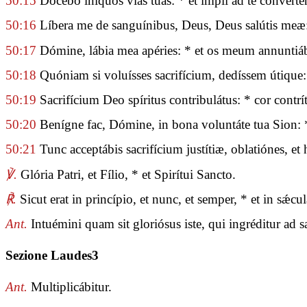
50:15
Docébo iníquos vias tuas: * et ímpii ad te converté
50:16
Líbera me de sanguínibus, Deus, Deus salútis meæ: 
50:17
Dómine, lábia mea apéries: * et os meum annuntiá
50:18
Quóniam si voluísses sacrifícium, dedíssem útique: 
50:19
Sacrifícium Deo spíritus contribulátus: * cor contr
50:20
Benígne fac, Dómine, in bona voluntáte tua Sion: *
50:21
Tunc acceptábis sacrifícium justítiæ, oblatiónes, et
℣.
Glória Patri, et Fílio, * et Spirítui Sancto.
℟.
Sicut erat in princípio, et nunc, et semper, * et in sǽ
Ant.
Intuémini quam sit gloriósus iste, qui ingréditur ad 
Sezione Laudes3
Ant.
Multiplicábitur.