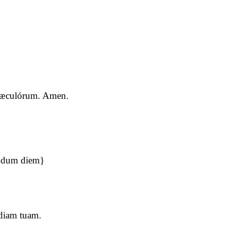
a sæculórum. Amen.
undum diem}
diam tuam.