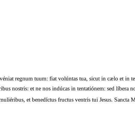
advéniat regnum tuum: fiat volúntas tua, sicut in cælo et i
óribus nostris: et ne nos indúcas in tentatiónem: sed líbera
uliéribus, et benedíctus fructus ventris tui Jesus. Sancta M