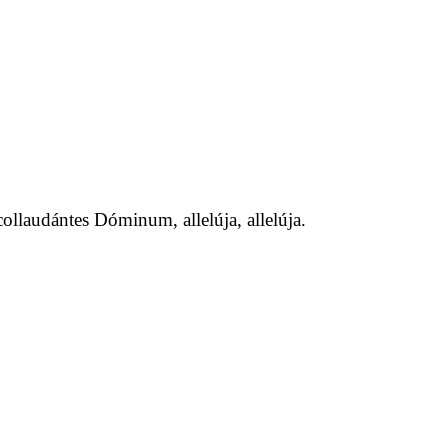
collaudántes Dóminum, allelúja, allelúja.