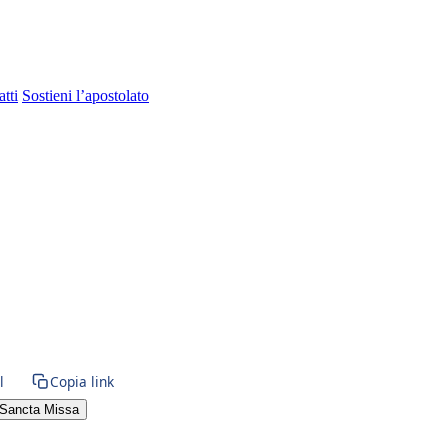
tti
Sostieni l’apostolato
l
Copia link
Sancta Missa