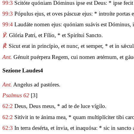
99:3
Scitóte quóniam Dóminus ipse est Deus: * ipse fecit 
99:3
Pópulus ejus, et oves páscuæ ejus: * introíte portas ej
99:4
Laudáte nomen ejus: quóniam suávis est Dóminus, in 
℣.
Glória Patri, et Fílio, * et Spirítui Sancto.
℟.
Sicut erat in princípio, et nunc, et semper, * et in sǽ
Ant.
Génuit puérpera Regem, cui nomen ætérnum, et gáudia
Sezione Laudes4
Ant.
Angelus ad pastóres.
Psalmus 62
[3]
62:2
Deus, Deus meus, * ad te de luce vígilo.
62:2
Sitívit in te ánima mea, * quam multiplíciter tibi car
62:3
In terra desérta, et ínvia, et inaquósa: * sic in sanct