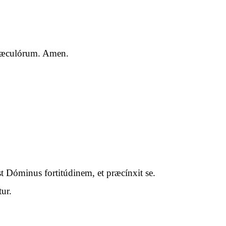
a sæculórum. Amen.
t Dóminus fortitúdinem, et præcínxit se.
ur.