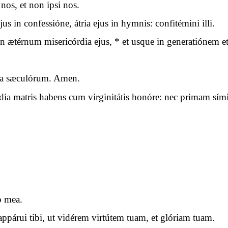
nos, et non ipsi nos.
us in confessióne, átria ejus in hymnis: confitémini illi.
ætérnum misericórdia ejus, * et usque in generatiónem et 
cula sæculórum. Amen.
 matris habens cum virginitátis honóre: nec primam símile
o mea.
o appárui tibi, ut vidérem virtútem tuam, et glóriam tuam.