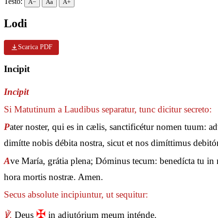
Testo:
A−
Aa
A+
Lodi
Scarica PDF
Incipit
Incipit
Si Matutinum a Laudibus separatur, tunc dicitur secreto:
P
ater noster, qui es in cælis, sanctificétur nomen tuum: 
dimítte nobis débita nostra, sicut et nos dimíttimus debit
A
ve María, grátia plena; Dóminus tecum: benedícta tu in m
hora mortis nostræ. Amen.
Secus absolute incipiuntur, ut sequitur:
✠
℣.
Deus
in adjutórium meum inténde.