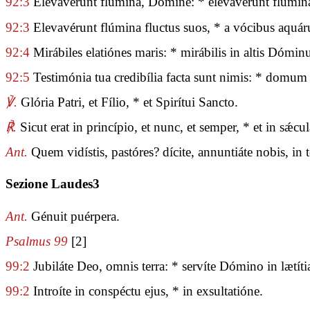
92:3
Elevavérunt flúmina, Dómine: * elevavérunt flúmi
92:3
Elevavérunt flúmina fluctus suos, * a vócibus aquá
92:4
Mirábiles elatiónes maris: * mirábilis in altis Dóminu
92:5
Testimónia tua credibília facta sunt nimis: * domum
℣.
Glória Patri, et Fílio, * et Spirítui Sancto.
℟.
Sicut erat in princípio, et nunc, et semper, * et in sǽ
Ant.
Quem vidístis, pastóres? dícite, annuntiáte nobis, in
Sezione Laudes3
Ant.
Génuit puérpera.
Psalmus 99
[2]
99:2
Jubiláte Deo, omnis terra: * servíte Dómino in lætíti
99:2
Introíte in conspéctu ejus, * in exsultatióne.