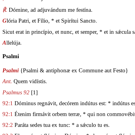
℟.
Dómine, ad adjuvándum me festína.
G
lória Patri, et Fílio, * et Spirítui Sancto.
Sicut erat in princípio, et nunc, et semper, * et in sǽcul
A
llelúja.
Psalmi
Psalmi
{Psalmi & antiphonæ ex Commune aut Festo}
Ant.
Quem vidístis.
Psalmus 92
[1]
92:1
Dóminus regnávit, decórem indútus est: * indútus es
92:1
Étenim firmávit orbem terræ, * qui non commovébit
92:2
Paráta sedes tua ex tunc: * a sǽculo tu es.