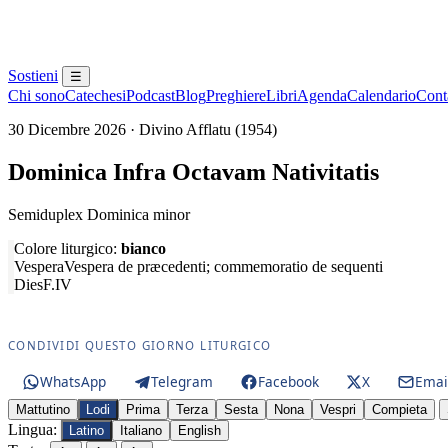
Sostieni
☰
Chi sono
Catechesi
Podcast
Blog
Preghiere
Libri
Agenda
Calendario
Conta
30 Dicembre 2026 · Divino Afflatu (1954)
Dominica Infra Octavam Nativitatis
Semiduplex Dominica minor
Colore liturgico:
bianco
Vespera
Vespera de præcedenti; commemoratio de sequenti
Dies
F.IV
CONDIVIDI QUESTO GIORNO LITURGICO
WhatsApp
Telegram
Facebook
X
Emai
Mattutino
Lodi
Prima
Terza
Sesta
Nona
Vespri
Compieta
Lingua:
Latino
Italiano
English