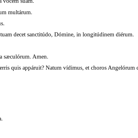
na vocem suam.
rum multárum.
s.
 tuam decet sanctitúdo, Dómine, in longitúdinem diérum.
cula sæculórum. Amen.
 terris quis appáruit? Natum vídimus, et choros Angelórum 
a.