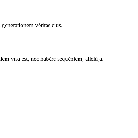
generatiónem véritas ejus.
m visa est, nec habére sequéntem, allelúja.