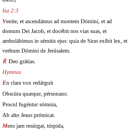
Isa 2:3
V
eníte, et ascendámus ad montem Dómini, et ad
domum Dei Jacob, et docébit nos vias suas, et
ambulábimus in sémitis ejus: quia de Sion exíbit lex, et
verbum Dómini de Jerúsalem.
℟.
Deo grátias.
Hymnus
E
n clara vox redárguit
Obscúra quæque, pérsonans:
Procul fugéntur sómnia,
Ab alto Jesus prómicat.
M
ens jam resúrgat, tórpida,