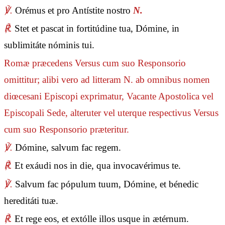
℣.
Orémus et pro Antístite nostro
N.
℟.
Stet et pascat in fortitúdine tua, Dómine, in
sublimitáte nóminis tui.
Romæ præcedens Versus cum suo Responsorio
omittitur; alibi vero ad litteram N. ab omnibus nomen
diœcesani Episcopi exprimatur, Vacante Apostolica vel
Episcopali Sede, alteruter vel uterque respectivus Versus
cum suo Responsorio præteritur.
℣.
Dómine, salvum fac regem.
℟.
Et exáudi nos in die, qua invocavérimus te.
℣.
Salvum fac pópulum tuum, Dómine, et bénedic
hereditáti tuæ.
℟.
Et rege eos, et extólle illos usque in ætérnum.