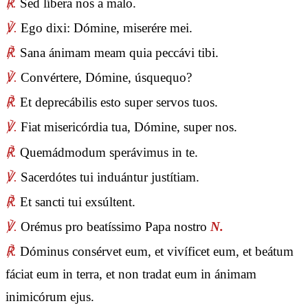
℟.
Sed líbera nos a malo.
℣.
Ego dixi: Dómine, miserére mei.
℟.
Sana ánimam meam quia peccávi tibi.
℣.
Convértere, Dómine, úsquequo?
℟.
Et deprecábilis esto super servos tuos.
℣.
Fiat misericórdia tua, Dómine, super nos.
℟.
Quemádmodum sperávimus in te.
℣.
Sacerdótes tui induántur justítiam.
℟.
Et sancti tui exsúltent.
℣.
Orémus pro beatíssimo Papa nostro
N.
℟.
Dóminus consérvet eum, et vivíficet eum, et beátum
fáciat eum in terra, et non tradat eum in ánimam
inimicórum ejus.