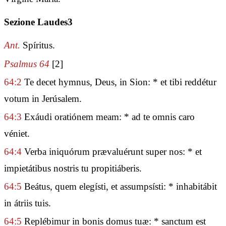
Sezione Laudes3
Ant.
Spíritus.
Psalmus 64
[2]
64:2
Te decet hymnus, Deus, in Sion: * et tibi reddétur
votum in Jerúsalem.
64:3
Exáudi oratiónem meam: * ad te omnis caro
véniet.
64:4
Verba iniquórum prævaluérunt super nos: * et
impietátibus nostris tu propitiáberis.
64:5
Beátus, quem elegísti, et assumpsísti: * inhabitábit
in átriis tuis.
64:5
Replébimur in bonis domus tuæ: * sanctum est