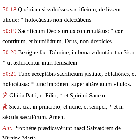
50:18
Quóniam si voluísses sacrifícium, dedíssem
útique: * holocáustis non delectáberis.
50:19
Sacrifícium Deo spíritus contribulátus: * cor
contrítum, et humiliátum, Deus, non despícies.
50:20
Benígne fac, Dómine, in bona voluntáte tua Sion:
* ut ædificéntur muri Jerúsalem.
50:21
Tunc acceptábis sacrifícium justítiæ, oblatiónes, et
holocáusta: * tunc impónent super altáre tuum vítulos.
℣.
Glória Patri, et Fílio, * et Spirítui Sancto.
℟.
Sicut erat in princípio, et nunc, et semper, * et in
sǽcula sæculórum. Amen.
Ant.
Prophétæ prædicavérunt nasci Salvatórem de
Vírgine María.