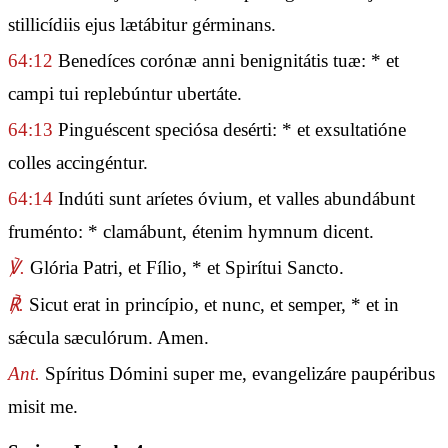
stillicídiis ejus lætábitur gérminans.
64:12
Benedíces corónæ anni benignitátis tuæ: * et
campi tui replebúntur ubertáte.
64:13
Pinguéscent speciósa desérti: * et exsultatióne
colles accingéntur.
64:14
Indúti sunt aríetes óvium, et valles abundábunt
fruménto: * clamábunt, étenim hymnum dicent.
℣.
Glória Patri, et Fílio, * et Spirítui Sancto.
℟.
Sicut erat in princípio, et nunc, et semper, * et in
sǽcula sæculórum. Amen.
Ant.
Spíritus Dómini super me, evangelizáre paupéribus
misit me.