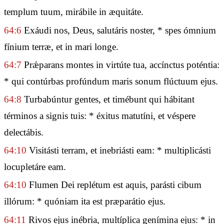
templum tuum, mirábile in æquitáte.
64:6
Exáudi nos, Deus, salutáris noster, * spes ómnium
fínium terræ, et in mari longe.
64:7
Prǽparans montes in virtúte tua, accínctus poténtia:
* qui contúrbas profúndum maris sonum flúctuum ejus.
64:8
Turbabúntur gentes, et timébunt qui hábitant
términos a signis tuis: * éxitus matutíni, et véspere
delectábis.
64:10
Visitásti terram, et inebriásti eam: * multiplicásti
locupletáre eam.
64:10
Flumen Dei replétum est aquis, parásti cibum
illórum: * quóniam ita est præparátio ejus.
64:11
Rivos ejus inébria, multíplica genímina ejus: * in