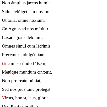
Non ámplius jacens humi:
Sidus refúlget jam novum,
Ut tollat omne nóxium.
E
n Agnus ad nos míttitur
Laxáre gratis débitum:
Omnes simul cum lácrimis
Precémur indulgéntiam.
U
t cum secúndo fúlserit,
Metúque mundum cínxerit,
Non pro reátu púniat,
Sed nos pius tunc prótegat.
V
irtus, honor, laus, glória
Deo Patri cum Fílio,