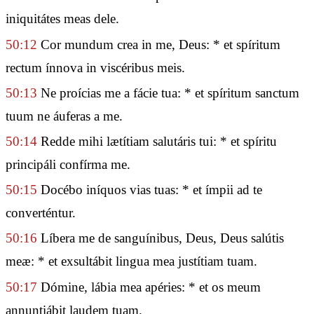
iniquitátes meas dele.
50:12
Cor mundum crea in me, Deus: * et spíritum
rectum ínnova in viscéribus meis.
50:13
Ne proícias me a fácie tua: * et spíritum sanctum
tuum ne áuferas a me.
50:14
Redde mihi lætítiam salutáris tui: * et spíritu
principáli confírma me.
50:15
Docébo iníquos vias tuas: * et ímpii ad te
converténtur.
50:16
Líbera me de sanguínibus, Deus, Deus salútis
meæ: * et exsultábit lingua mea justítiam tuam.
50:17
Dómine, lábia mea apéries: * et os meum
annuntiábit laudem tuam.