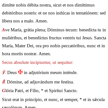
dimítte nobis débita nostra, sicut et nos dimíttimus
debitóribus nostris: et ne nos indúcas in tentatiónem: sed
líbera nos a malo. Amen.
A
ve María, grátia plena; Dóminus tecum: benedícta tu in
muliéribus, et benedíctus fructus ventris tui Jesus. Sancta
María, Mater Dei, ora pro nobis peccatóribus, nunc et in
hora mortis nostræ. Amen.
Secus absolute incipiuntur, ut sequitur:
✠
℣.
Deus
in adjutórium meum inténde.
℟.
Dómine, ad adjuvándum me festína.
G
lória Patri, et Fílio, * et Spirítui Sancto.
Sicut erat in princípio, et nunc, et semper, * et in sǽcula
sæculórum. Amen.