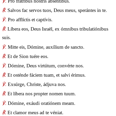
℣.
Pro frátribus nostris abséntibus.
℟.
Salvos fac servos tuos, Deus meus, sperántes in te.
℣.
Pro afflíctis et captívis.
℟.
Líbera eos, Deus Israël, ex ómnibus tribulatiónibus
suis.
℣.
Mitte eis, Dómine, auxílium de sancto.
℟.
Et de Sion tuére eos.
℣.
Dómine, Deus virtútum, convérte nos.
℟.
Et osténde fáciem tuam, et salvi érimus.
℣.
Exsúrge, Christe, ádjuva nos.
℟.
Et líbera nos propter nomen tuum.
℣.
Dómine, exáudi oratiónem meam.
℟.
Et clamor meus ad te véniat.