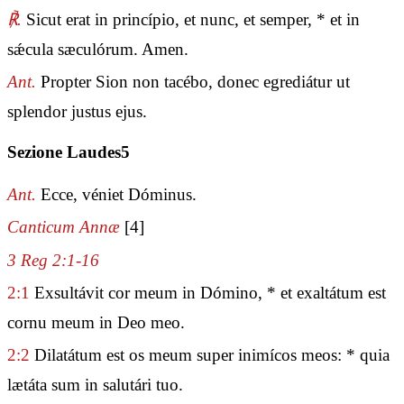
℟.
Sicut erat in princípio, et nunc, et semper, * et in
sǽcula sæculórum. Amen.
Ant.
Propter Sion non tacébo, donec egrediátur ut
splendor justus ejus.
Sezione Laudes5
Ant.
Ecce, véniet Dóminus.
Canticum Annæ
[4]
3 Reg 2:1-16
2:1
Exsultávit cor meum in Dómino, * et exaltátum est
cornu meum in Deo meo.
2:2
Dilatátum est os meum super inimícos meos: * quia
lætáta sum in salutári tuo.