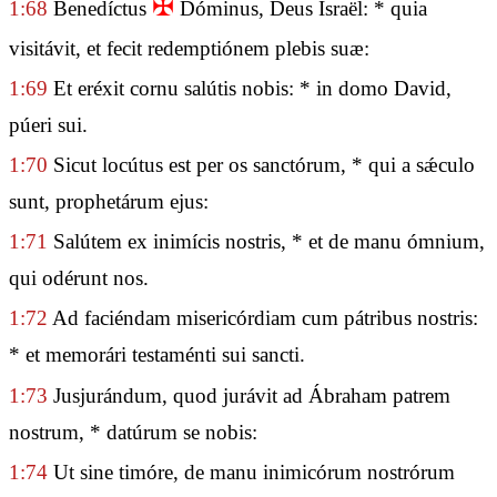
✠
1:68
Benedíctus
Dóminus, Deus Israël: * quia
visitávit, et fecit redemptiónem plebis suæ:
1:69
Et eréxit cornu salútis nobis: * in domo David,
púeri sui.
1:70
Sicut locútus est per os sanctórum, * qui a sǽculo
sunt, prophetárum ejus:
1:71
Salútem ex inimícis nostris, * et de manu ómnium,
qui odérunt nos.
1:72
Ad faciéndam misericórdiam cum pátribus nostris:
* et memorári testaménti sui sancti.
1:73
Jusjurándum, quod jurávit ad Ábraham patrem
nostrum, * datúrum se nobis:
1:74
Ut sine timóre, de manu inimicórum nostrórum