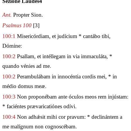
Sezione Laudes4
Ant.
Propter Sion.
Psalmus 100
[3]
100:1
Misericórdiam, et judícium * cantábo tibi,
Dómine:
100:2
Psallam, et intéllegam in via immaculáta, *
quando vénies ad me.
100:2
Perambulábam in innocéntia cordis mei, * in
médio domus meæ.
100:3
Non proponébam ante óculos meos rem injústam:
* faciéntes prævaricatiónes odívi.
100:4
Non adhǽsit mihi cor pravum: * declinántem a
me malígnum non cognoscébam.