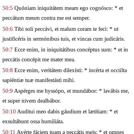
50:5
Quóniam iniquitátem meam ego cognósco: * et
peccátum meum contra me est semper.
50:6
Tibi soli peccávi, et malum coram te feci: * ut
justificéris in sermónibus tuis, et vincas cum judicáris.
50:7
Ecce enim, in iniquitátibus concéptus sum: * et in
peccátis concépit me mater mea.
50:8
Ecce enim, veritátem dilexísti: * incérta et occúlta
sapiéntiæ tuæ manifestásti mihi.
50:9
Aspérges me hyssópo, et mundábor: * lavábis me,
et super nivem dealbábor.
50:10
Audítui meo dabis gáudium et lætítiam: * et
exsultábunt ossa humiliáta.
50:11
Avérte fáciem tuam a peccátis meis: * et omnes