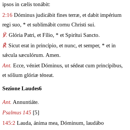
ipsos in cælis tonábit:
2:16
Dóminus judicábit fines terræ, et dabit impérium
regi suo, * et sublimábit cornu Christi sui.
℣.
Glória Patri, et Fílio, * et Spirítui Sancto.
℟.
Sicut erat in princípio, et nunc, et semper, * et in
sǽcula sæculórum. Amen.
Ant.
Ecce, véniet Dóminus, ut sédeat cum princípibus,
et sólium glóriæ téneat.
Sezione Laudes6
Ant.
Annuntiáte.
Psalmus 145
[5]
145:2
Lauda, ánima mea, Dóminum, laudábo