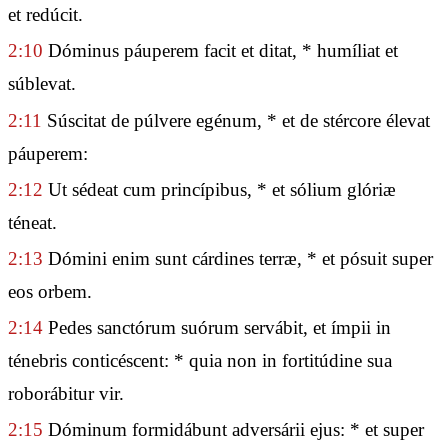
et redúcit.
2:10
Dóminus páuperem facit et ditat, * humíliat et
súblevat.
2:11
Súscitat de púlvere egénum, * et de stércore élevat
páuperem:
2:12
Ut sédeat cum princípibus, * et sólium glóriæ
téneat.
2:13
Dómini enim sunt cárdines terræ, * et pósuit super
eos orbem.
2:14
Pedes sanctórum suórum servábit, et ímpii in
ténebris conticéscent: * quia non in fortitúdine sua
roborábitur vir.
2:15
Dóminum formidábunt adversárii ejus: * et super