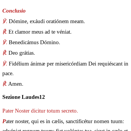
Conclusio
℣.
Dómine, exáudi oratiónem meam.
℟.
Et clamor meus ad te véniat.
℣.
Benedicámus Dómino.
℟.
Deo grátias.
℣.
Fidélium ánimæ per misericórdiam Dei requiéscant in
pace.
℟.
Amen.
Sezione Laudes12
Pater Noster
dicitur totum secreto.
P
ater noster, qui es in cælis, sanctificétur nomen tuum:
advéniat regnum tuum: fiat volúntas tua, sicut in cælo et