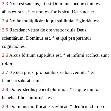
2:3
Non est sanctus, ut est Dóminus: neque enim est
álius extra te, * et non est fortis sicut Deus noster.
2:4
Nolíte multiplicáre loqui sublímia, * gloriántes:
2:5
Recédant vétera de ore vestro: quia Deus
scientiárum, Dóminus est, * et ipsi præparántur
cogitatiónes.
2:6
Arcus fórtium superátus est, * et infírmi accíncti sunt
róbore.
2:7
Repléti prius, pro pánibus se locavérunt: * et
famélici saturáti sunt.
2:8
Donec stérilis péperit plúrimos: * et quæ multos
habébat fílios, infirmáta est.
2:9
Dóminus mortíficat et vivíficat, * dedúcit ad ínferos