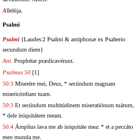
A
llelúja.
Psalmi
Psalmi
{Laudes:2 Psalmi & antiphonæ ex Psalterio
secundum diem}
Ant.
Prophétæ prædicavérunt.
Psalmus 50
[1]
50:3
Miserére mei, Deus, * secúndum magnam
misericórdiam tuam.
50:3
Et secúndum multitúdinem miseratiónum tuárum,
* dele iniquitátem meam.
50:4
Ámplius lava me ab iniquitáte mea: * et a peccáto
meo munda me.