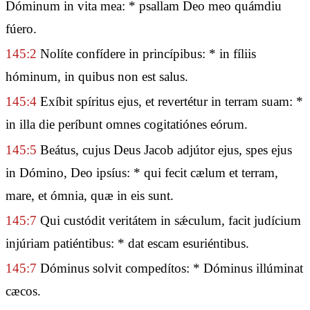
Dóminum in vita mea: * psallam Deo meo quámdiu
fúero.
145:2
Nolíte confídere in princípibus: * in fíliis
hóminum, in quibus non est salus.
145:4
Exíbit spíritus ejus, et revertétur in terram suam: *
in illa die períbunt omnes cogitatiónes eórum.
145:5
Beátus, cujus Deus Jacob adjútor ejus, spes ejus
in Dómino, Deo ipsíus: * qui fecit cælum et terram,
mare, et ómnia, quæ in eis sunt.
145:7
Qui custódit veritátem in sǽculum, facit judícium
injúriam patiéntibus: * dat escam esuriéntibus.
145:7
Dóminus solvit compedítos: * Dóminus illúminat
cæcos.