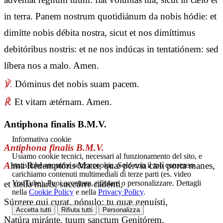
in terra. Panem nostrum quotidiánum da nobis hódie: et
dimítte nobis débita nostra, sicut et nos dimíttimus
debitóribus nostris: et ne nos indúcas in tentatiónem: sed
líbera nos a malo. Amen.
℣.
Dóminus det nobis suam pacem.
℟.
Et vitam ætérnam. Amen.
Antiphona finalis B.M.V.
Informativa cookie
Antiphona finalis B.M.V.
Usiamo cookie tecnici, necessari al funzionamento del sito, e
A
lma Redemptóris Mater, quæ pérvia cæli porta manes,
statistiche anonime senza cookie. Solo con il tuo consenso
carichiamo contenuti multimediali di terze parti (es. video
et stella maris, succúrre cadénti,
YouTube). Puoi accettare, rifiutare o personalizzare. Dettagli
nella
Cookie Policy
e nella
Privacy Policy
.
Súrgere qui curat, pópulo: tu quæ genuísti,
Accetta tutti
Rifiuta tutti
Personalizza
Natúra miránte, tuum sanctum Genitórem,