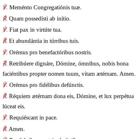
℣.
Meménto Congregatiónis tuæ.
℟.
Quam possedísti ab inítio.
℣.
Fiat pax in virtúte tua.
℟.
Et abundántia in túrribus tuis.
℣.
Orémus pro benefactóribus nostris.
℟.
Retribúere dignáre, Dómine, ómnibus, nobis bona
faciéntibus propter nomen tuum, vitam ætérnam. Amen.
℣.
Orémus pro fidélibus defúnctis.
℟.
Réquiem ætérnam dona eis, Dómine, et lux perpétua
lúceat eis.
℣.
Requiéscant in pace.
℟.
Amen.