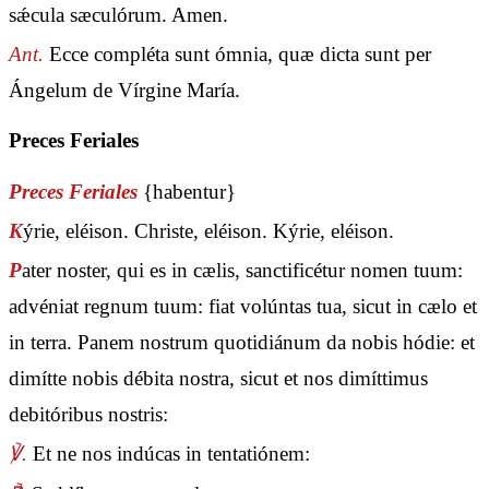
sǽcula sæculórum. Amen.
Ant.
Ecce compléta sunt ómnia, quæ dicta sunt per
Ángelum de Vírgine María.
Preces Feriales
Preces Feriales
{habentur}
K
ýrie, eléison. Christe, eléison. Kýrie, eléison.
P
ater noster, qui es in cælis, sanctificétur nomen tuum:
advéniat regnum tuum: fiat volúntas tua, sicut in cælo et
in terra. Panem nostrum quotidiánum da nobis hódie: et
dimítte nobis débita nostra, sicut et nos dimíttimus
debitóribus nostris:
℣.
Et ne nos indúcas in tentatiónem: