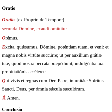
Oratio
Oratio
{ex Proprio de Tempore}
secunda
Domine, exaudi
omittitur
O
rémus.
E
xcita, quǽsumus, Dómine, poténtiam tuam, et veni: et
magna nobis virtúte succúrre; ut per auxílium grátiæ
tuæ, quod nostra peccáta præpédiunt, indulgéntia tuæ
propitiatiónis accéleret:
Q
ui vivis et regnas cum Deo Patre, in unitáte Spíritus
Sancti, Deus, per ómnia sǽcula sæculórum.
℟.
Amen.
Conclusio