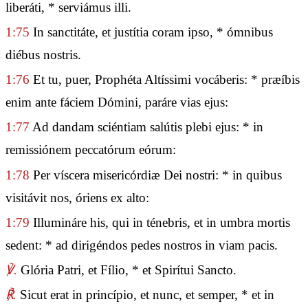
liberáti, * serviámus illi.
1:75
In sanctitáte, et justítia coram ipso, * ómnibus
diébus nostris.
1:76
Et tu, puer, Prophéta Altíssimi vocáberis: * præíbis
enim ante fáciem Dómini, paráre vias ejus:
1:77
Ad dandam sciéntiam salútis plebi ejus: * in
remissiónem peccatórum eórum:
1:78
Per víscera misericórdiæ Dei nostri: * in quibus
visitávit nos, óriens ex alto:
1:79
Illumináre his, qui in ténebris, et in umbra mortis
sedent: * ad dirigéndos pedes nostros in viam pacis.
℣.
Glória Patri, et Fílio, * et Spirítui Sancto.
℟.
Sicut erat in princípio, et nunc, et semper, * et in