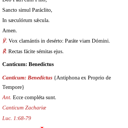
Sancto simul Paráclito,
In sæculórum sǽcula.
Amen.
℣.
Vox clamántis in desérto: Paráte viam Dómini.
℟.
Rectas fácite sémitas ejus.
Canticum: Benedictus
Canticum: Benedictus
{Antiphona ex Proprio de
Tempore}
Ant.
Ecce compléta sunt.
Canticum Zachariæ
Luc. 1:68-79