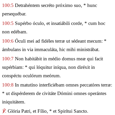
100:5
Detrahéntem secréto próximo suo, * hunc
persequébar.
100:5
Supérbo óculo, et insatiábili corde, * cum hoc
non edébam.
100:6
Óculi mei ad fidéles terræ ut sédeant mecum: *
ámbulans in via immaculáta, hic mihi ministrábat.
100:7
Non habitábit in médio domus meæ qui facit
supérbiam: * qui lóquitur iníqua, non diréxit in
conspéctu oculórum meórum.
100:8
In matutíno interficiébam omnes peccatóres terræ:
* ut dispérderem de civitáte Dómini omnes operántes
iniquitátem.
℣.
Glória Patri, et Fílio, * et Spirítui Sancto.