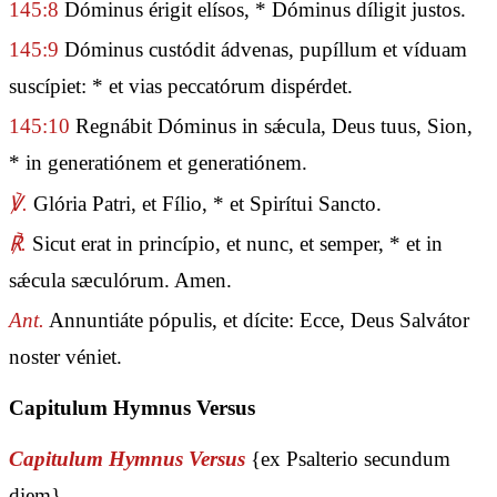
145:8
Dóminus érigit elísos, * Dóminus díligit justos.
145:9
Dóminus custódit ádvenas, pupíllum et víduam
suscípiet: * et vias peccatórum dispérdet.
145:10
Regnábit Dóminus in sǽcula, Deus tuus, Sion,
* in generatiónem et generatiónem.
℣.
Glória Patri, et Fílio, * et Spirítui Sancto.
℟.
Sicut erat in princípio, et nunc, et semper, * et in
sǽcula sæculórum. Amen.
Ant.
Annuntiáte pópulis, et dícite: Ecce, Deus Salvátor
noster véniet.
Capitulum Hymnus Versus
Capitulum Hymnus Versus
{ex Psalterio secundum
diem}