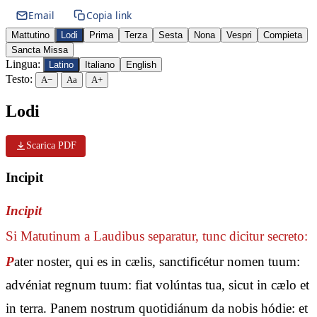
Email
Copia link
Mattutino
Lodi
Prima
Terza
Sesta
Nona
Vespri
Compieta
Sancta Missa
Lingua:
Latino
Italiano
English
Testo:
A−
Aa
A+
Lodi
Scarica PDF
Incipit
Incipit
Si Matutinum a Laudibus separatur, tunc dicitur secreto:
P
ater noster, qui es in cælis, sanctificétur nomen tuum:
advéniat regnum tuum: fiat volúntas tua, sicut in cælo et
in terra. Panem nostrum quotidiánum da nobis hódie: et