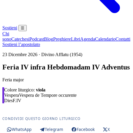
Sostieni
☰
Chi
sono
Catechesi
Podcast
Blog
Preghiere
Libri
Agenda
Calendario
Contatti
Sostieni l’apostolato
23 Dicembre 2026 · Divino Afflatu (1954)
Feria IV infra Hebdomadam IV Adventus
Feria major
Colore liturgico:
viola
Vespera
Vespera de Tempore occurente
Dies
F.IV
CONDIVIDI QUESTO GIORNO LITURGICO
WhatsApp
Telegram
Facebook
X