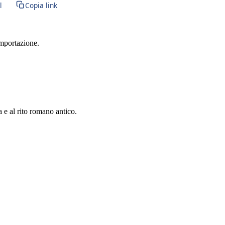
l
Copia link
importazione.
a e al rito romano antico.