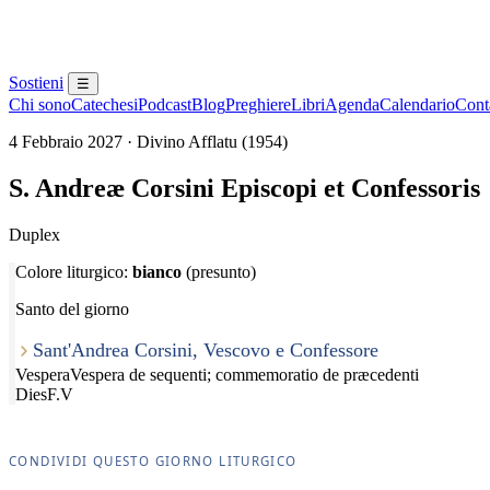
Sostieni
☰
Chi sono
Catechesi
Podcast
Blog
Preghiere
Libri
Agenda
Calendario
Conta
4 Febbraio 2027 · Divino Afflatu (1954)
S. Andreæ Corsini Episcopi et Confessoris
Duplex
Colore liturgico:
bianco
(presunto)
Santo del giorno
Sant'Andrea Corsini, Vescovo e Confessore
Vespera
Vespera de sequenti; commemoratio de præcedenti
Dies
F.V
CONDIVIDI QUESTO GIORNO LITURGICO