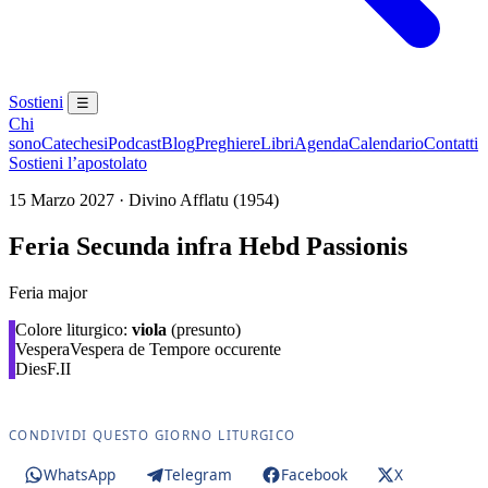
Sostieni
☰
Chi
sono
Catechesi
Podcast
Blog
Preghiere
Libri
Agenda
Calendario
Contatti
Sostieni l’apostolato
15 Marzo 2027 · Divino Afflatu (1954)
Feria Secunda infra Hebd Passionis
Feria major
Colore liturgico:
viola
(presunto)
Vespera
Vespera de Tempore occurente
Dies
F.II
CONDIVIDI QUESTO GIORNO LITURGICO
WhatsApp
Telegram
Facebook
X