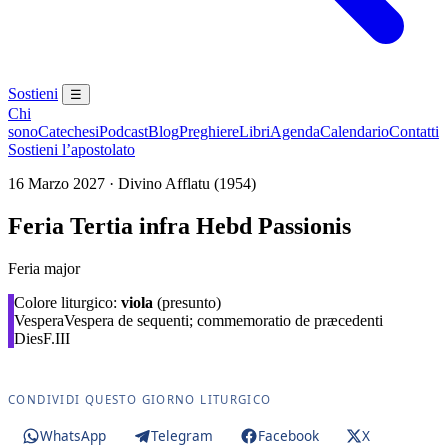
Sostieni
☰
Chi
sono
Catechesi
Podcast
Blog
Preghiere
Libri
Agenda
Calendario
Contatti
Sostieni l’apostolato
16 Marzo 2027 · Divino Afflatu (1954)
Feria Tertia infra Hebd Passionis
Feria major
Colore liturgico:
viola
(presunto)
Vespera
Vespera de sequenti; commemoratio de præcedenti
Dies
F.III
CONDIVIDI QUESTO GIORNO LITURGICO
WhatsApp
Telegram
Facebook
X