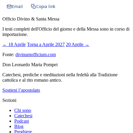
Email
Copia link
Officio Divino & Santa Messa
I testi completi dell'Officio del giorno e della Messa sono in corso di
importazione.
← 18 Aprile
Torna a Aprile 2027
20 Aprile →
Fonte:
divinumofficium.com
Don Leonardo Maria Pompei
Catechesi, prediche e meditazioni nella fedeltà alla Tradizione
cattolica e al rito romano antico.
Sostieni l’apostolato
Sezioni
Chi sono
Catechesi
Podcast
Blog
Preghiere