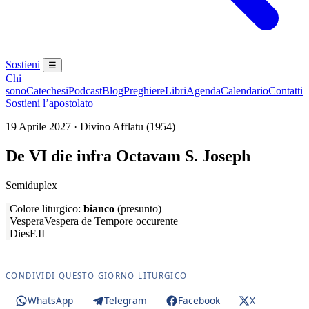
Sostieni
☰
Chi
sono
Catechesi
Podcast
Blog
Preghiere
Libri
Agenda
Calendario
Contatti
Sostieni l’apostolato
19 Aprile 2027 · Divino Afflatu (1954)
De VI die infra Octavam S. Joseph
Semiduplex
Colore liturgico:
bianco
(presunto)
Vespera
Vespera de Tempore occurente
Dies
F.II
CONDIVIDI QUESTO GIORNO LITURGICO
WhatsApp
Telegram
Facebook
X