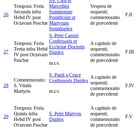
SS. Cleti et
Tempora: Feria
Marcellini
Vespera de
Secunda infra
Summorum
sequenti;
26
F.II
Hebd IV post
Pontificum et
commemoratio
Octavam Paschæ
Martyrum
de præcedenti
Semiduplex
S. Petri Canisii
Confessoris et
Tempora: Feria
A capitulo de
Ecclesiæ Doctoris
Tertia infra Hebd
sequenti;
27
F.III
Duplex
IV post Octavam
commemoratio
Paschæ
de præcedenti
m.t.v.
S. Pauli a Cruce
A capitulo de
Commemoratio:
Confessoris
Duplex
sequenti;
28
S. Vitalis
F.IV
commemoratio
Martyris
m.t.v.
de præcedenti
Tempora: Feria
A capitulo de
Quinta infra
S. Petri Martyris
sequenti;
29
F.V
Hebd IV post
Duplex
commemoratio
Octavam Paschæ
de præcedenti