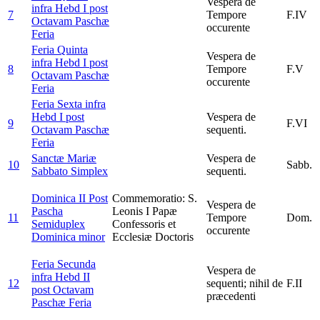
Vespera de
infra Hebd I post
7
Tempore
F.IV
Octavam Paschæ
occurente
Feria
Feria Quinta
Vespera de
infra Hebd I post
8
Tempore
F.V
Octavam Paschæ
occurente
Feria
Feria Sexta infra
Hebd I post
Vespera de
9
F.VI
Octavam Paschæ
sequenti.
Feria
Sanctæ Mariæ
Vespera de
10
Sabb.
Sabbato
Simplex
sequenti.
Dominica II Post
Commemoratio: S.
Vespera de
Pascha
Leonis I Papæ
11
Tempore
Dom.
Semiduplex
Confessoris et
occurente
Dominica minor
Ecclesiæ Doctoris
Feria Secunda
Vespera de
infra Hebd II
12
sequenti; nihil de
F.II
post Octavam
præcedenti
Paschæ
Feria