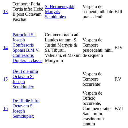
Tempora: Feria
S. Hermenegildi
Vespera de
Tertia infra Hebd
13
Martyris
sequenti; nihil de
F.III
II post Octavam
Semiduplex
præcedenti
Paschæ
Patrocinii St.
Commemoratio ad
Joseph
Laudes tantum: S.
Vespera de
Confessoris
Justini Martyris &
Tempore
14
F.IV
Sponsi B.M.V.
Ss. Tiburtii,
præcedenti; nihil
Confessoris
Valeriani, et Maximi
de sequenti
Duplex I. classis
Martyrum
De II die infra
Vespera de
Octavam S.
15
Tempore
F.V
Joseph
occurente
Semiduplex
Vespera de
Officio
De III die infra
occurente,
Octavam S.
16
Commemoratio
F.VI
Joseph
Sanctorum
Semiduplex
crastinorum
tantum