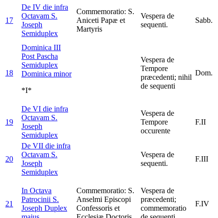
De IV die infra
Commemoratio: S.
Octavam S.
Vespera de
17
Aniceti Papæ et
Sabb.
Joseph
sequenti.
Martyris
Semiduplex
Dominica III
Post Pascha
Vespera de
Semiduplex
Tempore
18
Dom.
Dominica minor
præcedenti; nihil
de sequenti
*I*
De VI die infra
Vespera de
Octavam S.
19
Tempore
F.II
Joseph
occurente
Semiduplex
De VII die infra
Octavam S.
Vespera de
20
F.III
Joseph
sequenti.
Semiduplex
In Octava
Commemoratio: S.
Vespera de
Patrocinii S.
Anselmi Episcopi
præcedenti;
21
F.IV
Joseph
Duplex
Confessoris et
commemoratio
majus
Ecclesiæ Doctoris
de sequenti