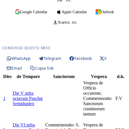
file
.
.ics
Google Calendar
Apple Calendar
Outlook
Scarica .ics
CONDIVIDI QUESTO MESE
WhatsApp
Telegram
Facebook
X
Email
Copia link
Dies
de Tempore
Sanctorum
Vespera
d.h.
Vespera de
Officio
Die V infra
occurente,
1
octavam Paschæ
Commemoratio
F.V
Semiduplex
Sanctorum
crastinorum
tantum
Die VI infra
Commemoratio: S.
Vespera de