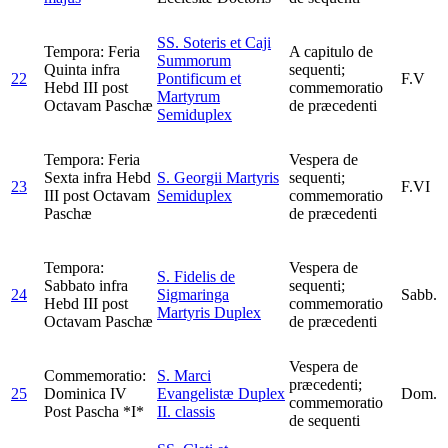
SS. Soteris et Caji
Tempora: Feria
A capitulo de
Summorum
Quinta infra
sequenti;
22
Pontificum et
F.V
Hebd III post
commemoratio
Martyrum
Octavam Paschæ
de præcedenti
Semiduplex
Tempora: Feria
Vespera de
Sexta infra Hebd
S. Georgii Martyris
sequenti;
23
F.VI
III post Octavam
Semiduplex
commemoratio
Paschæ
de præcedenti
Tempora:
Vespera de
S. Fidelis de
Sabbato infra
sequenti;
24
Sigmaringa
Sabb.
Hebd III post
commemoratio
Martyris
Duplex
Octavam Paschæ
de præcedenti
Vespera de
Commemoratio:
S. Marci
præcedenti;
25
Dominica IV
Evangelistæ
Duplex
Dom.
commemoratio
Post Pascha *I*
II. classis
de sequenti