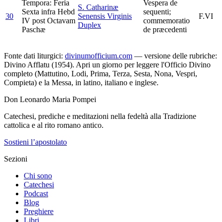
Tempora: Feria
Vespera de
S. Catharinæ
Sexta infra Hebd
sequenti;
30
Senensis Virginis
F.VI
IV post Octavam
commemoratio
Duplex
Paschæ
de præcedenti
Fonte dati liturgici:
divinumofficium.com
— versione delle rubriche:
Divino Afflatu (1954). Apri un giorno per leggere l'Officio Divino
completo (Mattutino, Lodi, Prima, Terza, Sesta, Nona, Vespri,
Compieta) e la Messa, in latino, italiano e inglese.
Don Leonardo Maria Pompei
Catechesi, prediche e meditazioni nella fedeltà alla Tradizione
cattolica e al rito romano antico.
Sostieni l’apostolato
Sezioni
Chi sono
Catechesi
Podcast
Blog
Preghiere
Libri