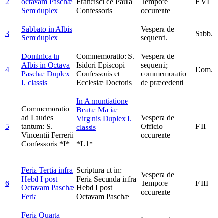
2
octavam Paschæ
Francisci de Paula
Tempore
F.VI
Semiduplex
Confessoris
occurente
Sabbato in Albis
Vespera de
3
Sabb.
Semiduplex
sequenti.
Dominica in
Commemoratio: S.
Vespera de
Albis in Octava
Isidori Episcopi
sequenti;
4
Dom.
Paschæ
Duplex
Confessoris et
commemoratio
I. classis
Ecclesiæ Doctoris
de præcedenti
In Annuntiatione
Commemoratio
Beatæ Mariæ
ad Laudes
Vespera de
Virginis
Duplex I.
5
tantum: S.
Officio
F.II
classis
Vincentii Ferrerii
occurente
Confessoris *I*
*L1*
Feria Tertia infra
Scriptura ut in:
Vespera de
Hebd I post
Feria Secunda infra
6
Tempore
F.III
Octavam Paschæ
Hebd I post
occurente
Feria
Octavam Paschæ
Feria Quarta