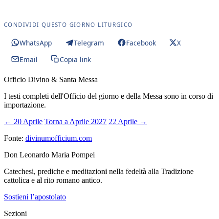
CONDIVIDI QUESTO GIORNO LITURGICO
WhatsApp
Telegram
Facebook
X
Email
Copia link
Officio Divino & Santa Messa
I testi completi dell'Officio del giorno e della Messa sono in corso di
importazione.
← 20 Aprile
Torna a Aprile 2027
22 Aprile →
Fonte:
divinumofficium.com
Don Leonardo Maria Pompei
Catechesi, prediche e meditazioni nella fedeltà alla Tradizione
cattolica e al rito romano antico.
Sostieni l’apostolato
Sezioni