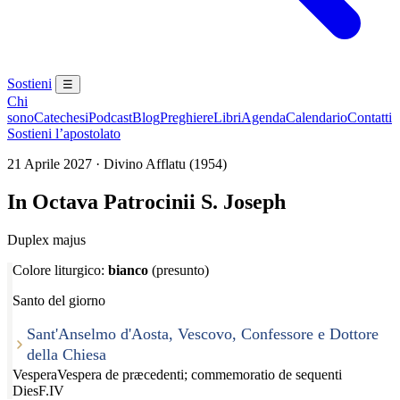
Sostieni
☰
Chi
sono
Catechesi
Podcast
Blog
Preghiere
Libri
Agenda
Calendario
Contatti
Sostieni l’apostolato
21 Aprile 2027 · Divino Afflatu (1954)
In Octava Patrocinii S. Joseph
Duplex majus
Colore liturgico:
bianco
(presunto)
Santo del giorno
Sant'Anselmo d'Aosta, Vescovo, Confessore e Dottore
della Chiesa
Vespera
Vespera de præcedenti; commemoratio de sequenti
Dies
F.IV