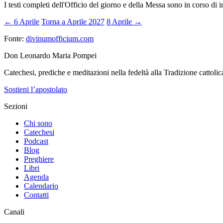
I testi completi dell'Officio del giorno e della Messa sono in corso di 
← 6 Aprile
Torna a Aprile 2027
8 Aprile →
Fonte:
divinumofficium.com
Don Leonardo Maria Pompei
Catechesi, prediche e meditazioni nella fedeltà alla Tradizione cattolic
Sostieni l’apostolato
Sezioni
Chi sono
Catechesi
Podcast
Blog
Preghiere
Libri
Agenda
Calendario
Contatti
Canali