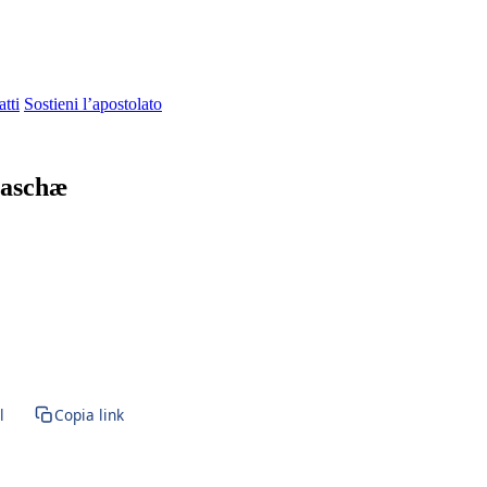
tti
Sostieni l’apostolato
Paschæ
l
Copia link