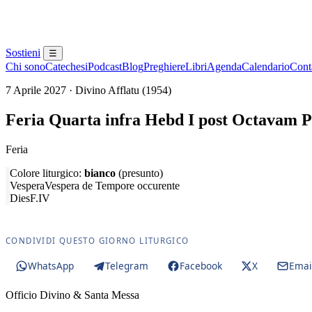
Sostieni
☰
Chi sono
Catechesi
Podcast
Blog
Preghiere
Libri
Agenda
Calendario
Conta
7 Aprile 2027 · Divino Afflatu (1954)
Feria Quarta infra Hebd I post Octavam 
Feria
Colore liturgico:
bianco
(presunto)
Vespera
Vespera de Tempore occurente
Dies
F.IV
CONDIVIDI QUESTO GIORNO LITURGICO
WhatsApp
Telegram
Facebook
X
Emai
Officio Divino & Santa Messa