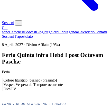
Sostieni
☰
Chi
sono
Catechesi
Podcast
Blog
Preghiere
Libri
Agenda
Calendario
Contatti
Sostieni l’apostolato
8 Aprile 2027 · Divino Afflatu (1954)
Feria Quinta infra Hebd I post Octavam
Paschæ
Feria
Colore liturgico:
bianco
(presunto)
Vespera
Vespera de Tempore occurente
Dies
F.V
CONDIVIDI QUESTO GIORNO LITURGICO