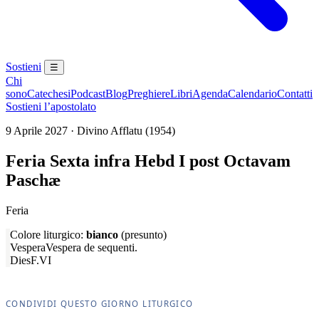
Sostieni
☰
Chi
sono
Catechesi
Podcast
Blog
Preghiere
Libri
Agenda
Calendario
Contatti
Sostieni l’apostolato
9 Aprile 2027 · Divino Afflatu (1954)
Feria Sexta infra Hebd I post Octavam
Paschæ
Feria
Colore liturgico:
bianco
(presunto)
Vespera
Vespera de sequenti.
Dies
F.VI
CONDIVIDI QUESTO GIORNO LITURGICO