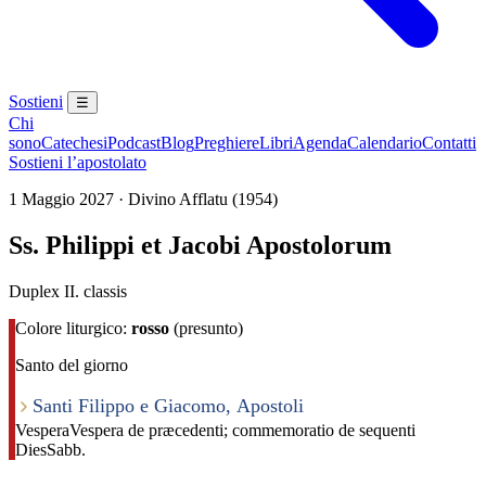
Sostieni
☰
Chi
sono
Catechesi
Podcast
Blog
Preghiere
Libri
Agenda
Calendario
Contatti
Sostieni l’apostolato
1 Maggio 2027 · Divino Afflatu (1954)
Ss. Philippi et Jacobi Apostolorum
Duplex II. classis
Colore liturgico:
rosso
(presunto)
Santo del giorno
Santi Filippo e Giacomo, Apostoli
Vespera
Vespera de præcedenti; commemoratio de sequenti
Dies
Sabb.