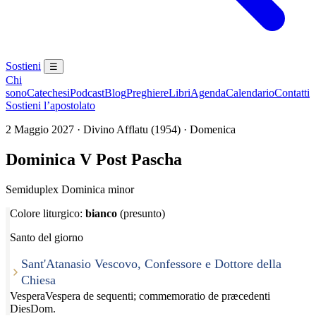
Sostieni
☰
Chi
sono
Catechesi
Podcast
Blog
Preghiere
Libri
Agenda
Calendario
Contatti
Sostieni l’apostolato
2 Maggio 2027 · Divino Afflatu (1954) · Domenica
Dominica V Post Pascha
Semiduplex Dominica minor
Colore liturgico:
bianco
(presunto)
Santo del giorno
Sant'Atanasio Vescovo, Confessore e Dottore della
Chiesa
Vespera
Vespera de sequenti; commemoratio de præcedenti
Dies
Dom.