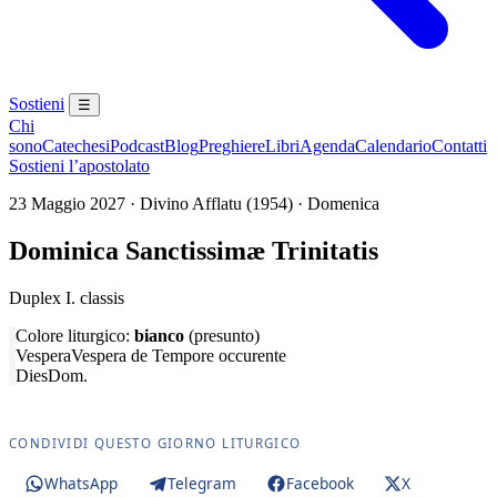
Sostieni
☰
Chi
sono
Catechesi
Podcast
Blog
Preghiere
Libri
Agenda
Calendario
Contatti
Sostieni l’apostolato
23 Maggio 2027 · Divino Afflatu (1954) · Domenica
Dominica Sanctissimæ Trinitatis
Duplex I. classis
Colore liturgico:
bianco
(presunto)
Vespera
Vespera de Tempore occurente
Dies
Dom.
CONDIVIDI QUESTO GIORNO LITURGICO
WhatsApp
Telegram
Facebook
X