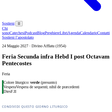
Sostieni
☰
Chi
sono
Catechesi
Podcast
Blog
Preghiere
Libri
Agenda
Calendario
Contatti
Sostieni l’apostolato
24 Maggio 2027 · Divino Afflatu (1954)
Feria Secunda infra Hebd I post Octavam
Pentecostes
Feria
Colore liturgico:
verde
(presunto)
Vespera
Vespera de sequenti; nihil de præcedenti
Dies
F.II
CONDIVIDI QUESTO GIORNO LITURGICO