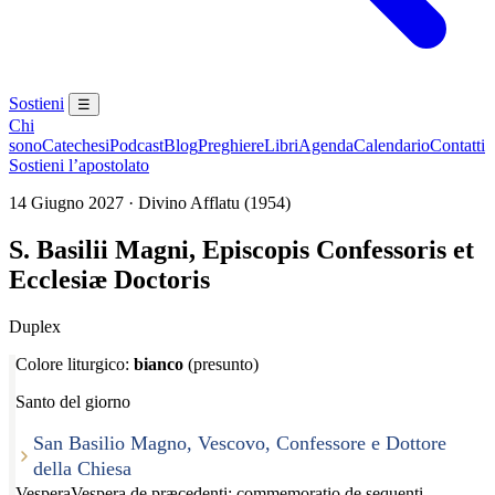
Sostieni
☰
Chi
sono
Catechesi
Podcast
Blog
Preghiere
Libri
Agenda
Calendario
Contatti
Sostieni l’apostolato
14 Giugno 2027 · Divino Afflatu (1954)
S. Basilii Magni, Episcopis Confessoris et
Ecclesiæ Doctoris
Duplex
Colore liturgico:
bianco
(presunto)
Santo del giorno
San Basilio Magno, Vescovo, Confessore e Dottore
della Chiesa
Vespera
Vespera de præcedenti; commemoratio de sequenti