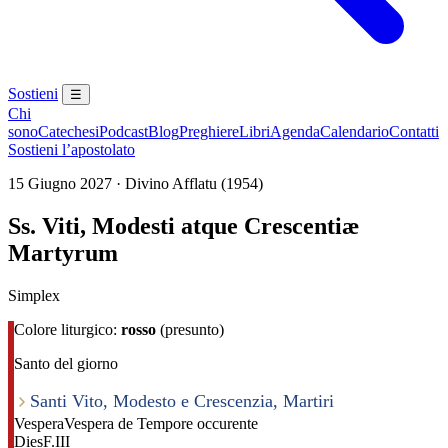
Sostieni
☰
Chi
sono
Catechesi
Podcast
Blog
Preghiere
Libri
Agenda
Calendario
Contatti
Sostieni l’apostolato
15 Giugno 2027 · Divino Afflatu (1954)
Ss. Viti, Modesti atque Crescentiæ
Martyrum
Simplex
Colore liturgico:
rosso
(presunto)
Santo del giorno
Santi Vito, Modesto e Crescenzia, Martiri
Vespera
Vespera de Tempore occurente
Dies
F.III