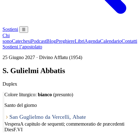
Sostieni
☰
Chi
sono
Catechesi
Podcast
Blog
Preghiere
Libri
Agenda
Calendario
Contatti
Sostieni l’apostolato
25 Giugno 2027 · Divino Afflatu (1954)
S. Gulielmi Abbatis
Duplex
Colore liturgico:
bianco
(presunto)
Santo del giorno
San Guglielmo da Vercelli, Abate
Vespera
A capitulo de sequenti; commemoratio de præcedenti
Dies
F.VI