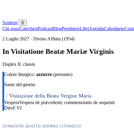
Sostieni
☰
Chi sono
Catechesi
Podcast
Blog
Preghiere
Libri
Agenda
Calendario
Conta
2 Luglio 2027 · Divino Afflatu (1954)
In Visitatione Beatæ Mariæ Virginis
Duplex II. classis
Colore liturgico:
azzurro
(presunto)
Santo del giorno
Visitazione della Beata Vergine Maria
Vespera
Vespera de præcedenti; commemoratio de sequenti
Dies
F.VI
CONDIVIDI QUESTO GIORNO LITURGICO