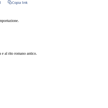
l
Copia link
importazione.
a e al rito romano antico.