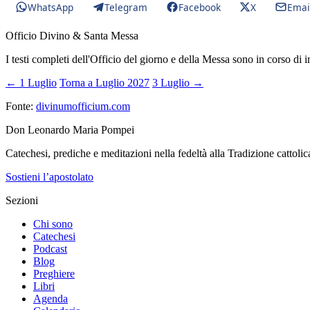
WhatsApp
Telegram
Facebook
X
Emai
Officio Divino & Santa Messa
I testi completi dell'Officio del giorno e della Messa sono in corso di 
← 1 Luglio
Torna a Luglio 2027
3 Luglio →
Fonte:
divinumofficium.com
Don Leonardo Maria Pompei
Catechesi, prediche e meditazioni nella fedeltà alla Tradizione cattolic
Sostieni l’apostolato
Sezioni
Chi sono
Catechesi
Podcast
Blog
Preghiere
Libri
Agenda