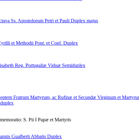
ctava Ss. Apostolorum Petri et Pauli
Duplex majus
yrilli et Methodii Pont. et Conf.
Duplex
lisabeth Reg. Portugaliæ Viduæ
Semiduplex
Septem Fratrum Martyrum, ac Rufinæ et Secundæ Virginum et Martyr
duplex
emoratio: S. Pii I Papæ et Martyris
oannis Gualberti Abbatis
Duplex