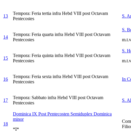
Tempora: Feria tertia infra Hebd VIII post Octavam
13
S. A
Pentecostes
S. B
Tempora: Feria quarta infra Hebd VIII post Octavam
14
Pentecostes
m.t.v
S. H
Tempora: Feria quinta infra Hebd VIII post Octavam
15
Pentecostes
m.t.v
Tempora: Feria sexta infra Hebd VIII post Octavam
16
In C
Pentecostes
Tempora: Sabbato infra Hebd VIII post Octavam
17
S. A
Pentecostes
Dominica IX Post Pentecosten
Semiduplex Dominica
minor
Comm
18
Fili
*I*