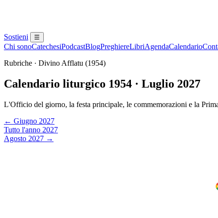
Sostieni
☰
Chi sono
Catechesi
Podcast
Blog
Preghiere
Libri
Agenda
Calendario
Conta
Rubriche · Divino Afflatu (1954)
Calendario liturgico 1954 · Luglio 2027
L'Officio del giorno, la festa principale, le commemorazioni e la Prim
← Giugno 2027
Tutto l'anno 2027
Agosto 2027 →