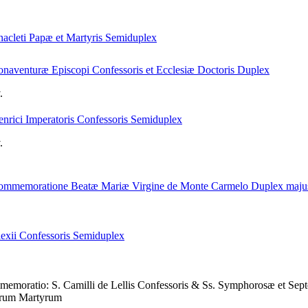
nacleti Papæ et Martyris
Semiduplex
onaventuræ Episcopi Confessoris et Ecclesiæ Doctoris
Duplex
.
enrici Imperatoris Confessoris
Semiduplex
.
ommemoratione Beatæ Mariæ Virgine de Monte Carmelo
Duplex maju
lexii Confessoris
Semiduplex
emoratio: S. Camilli de Lellis Confessoris & Ss. Symphorosæ et Sep
orum Martyrum