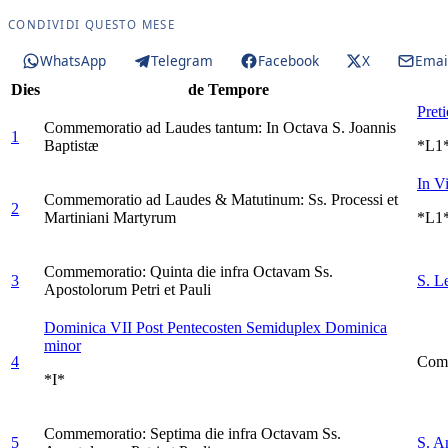
CONDIVIDI QUESTO MESE
WhatsApp
Telegram
Facebook
X
Emai
Dies
de Tempore
Pret
Commemoratio ad Laudes tantum: In Octava S. Joannis
1
Baptistæ
*L1
In V
Commemoratio ad Laudes & Matutinum: Ss. Processi et
2
Martiniani Martyrum
*L1
Commemoratio: Quinta die infra Octavam Ss.
3
S. L
Apostolorum Petri et Pauli
Dominica VII Post Pentecosten
Semiduplex Dominica
minor
4
Comm
*I*
Commemoratio: Septima die infra Octavam Ss.
5
S. A