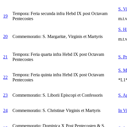
S. V
Tempora: Feria secunda infra Hebd IX post Octavam
19
Pentecostes
m.t.v
S. H
20
Commemoratio: S. Margaritæ, Virginis et Martyris
m.t.v
Tempora: Feria quarta infra Hebd IX post Octavam
21
S. P
Pentecostes
S. M
Tempora: Feria quinta infra Hebd IX post Octavam
22
Pentecostes
*L1
23
Commemoratio: S. Liborii Episcopi et Confessoris
S. Ap
24
Commemoratio: S. Christinæ Virginis et Martyris
In Vi
Commemoratio: Dominica X Post Pentecosten & S.