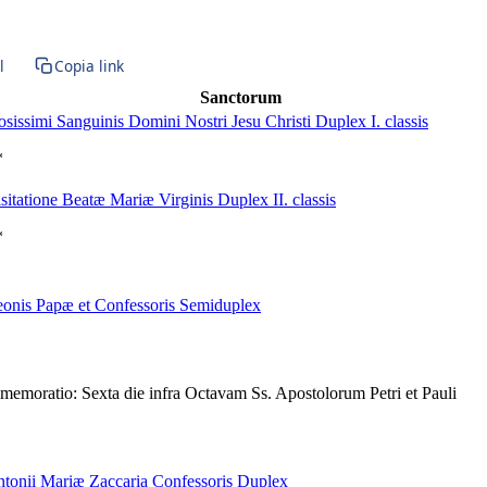
l
Copia link
Sanctorum
iosissimi Sanguinis Domini Nostri Jesu Christi
Duplex I. classis
*
isitatione Beatæ Mariæ Virginis
Duplex II. classis
*
eonis Papæ et Confessoris
Semiduplex
emoratio: Sexta die infra Octavam Ss. Apostolorum Petri et Pauli
ntonii Mariæ Zaccaria Confessoris
Duplex