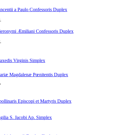
incentii a Paulo Confessoris
Duplex
.
ieronymi Æmiliani Confessoris
Duplex
.
raxedis Virginis
Simplex
ariæ Magdalenæ Pœnitentis
Duplex
*
ollinaris Episcopi et Martyris
Duplex
gilia S. Jacobi Ap.
Simplex