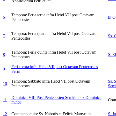
Apostolorum Petri et Pauli
Tempora: Feria tertia infra Hebd VII post Octavam
6
In O
Pentecostes
Tempora: Feria quarta infra Hebd VII post Octavam
7
Ss. C
Pentecostes
Tempora: Feria quinta infra Hebd VII post Octavam
8
S. E
Pentecostes
Feria sexta infra Hebd VII post Octavam Pentecostes
9
Feria
Tempora: Sabbato infra Hebd VII post Octavam
Ss. 
10
Pentecostes
Semi
Dominica VIII Post Pentecosten
Semiduplex Dominica
11
Comm
minor
12
Commemoratio: Ss. Naboris et Felicis Martyrum
S. J