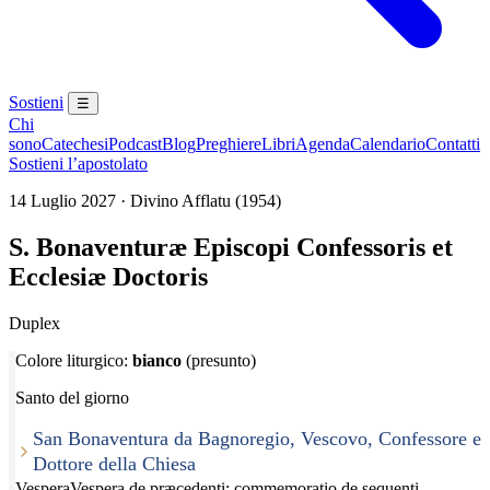
Sostieni
☰
Chi
sono
Catechesi
Podcast
Blog
Preghiere
Libri
Agenda
Calendario
Contatti
Sostieni l’apostolato
14 Luglio 2027 · Divino Afflatu (1954)
S. Bonaventuræ Episcopi Confessoris et
Ecclesiæ Doctoris
Duplex
Colore liturgico:
bianco
(presunto)
Santo del giorno
San Bonaventura da Bagnoregio, Vescovo, Confessore e
Dottore della Chiesa
Vespera
Vespera de præcedenti; commemoratio de sequenti