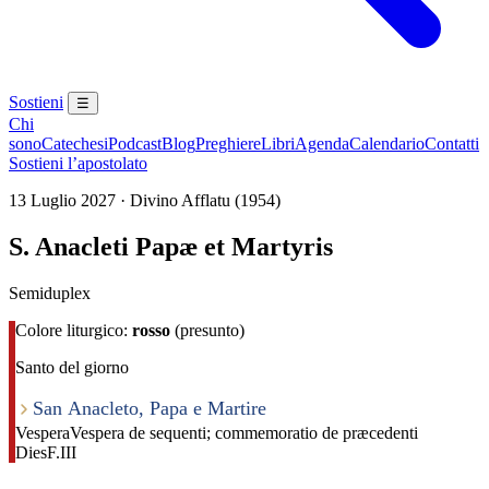
Sostieni
☰
Chi
sono
Catechesi
Podcast
Blog
Preghiere
Libri
Agenda
Calendario
Contatti
Sostieni l’apostolato
13 Luglio 2027 · Divino Afflatu (1954)
S. Anacleti Papæ et Martyris
Semiduplex
Colore liturgico:
rosso
(presunto)
Santo del giorno
San Anacleto, Papa e Martire
Vespera
Vespera de sequenti; commemoratio de præcedenti
Dies
F.III