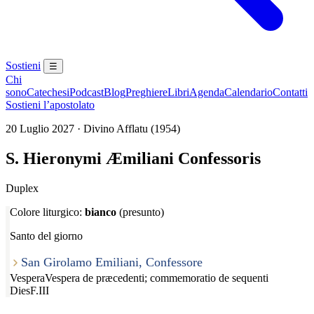
Sostieni
☰
Chi
sono
Catechesi
Podcast
Blog
Preghiere
Libri
Agenda
Calendario
Contatti
Sostieni l’apostolato
20 Luglio 2027 · Divino Afflatu (1954)
S. Hieronymi Æmiliani Confessoris
Duplex
Colore liturgico:
bianco
(presunto)
Santo del giorno
San Girolamo Emiliani, Confessore
Vespera
Vespera de præcedenti; commemoratio de sequenti
Dies
F.III