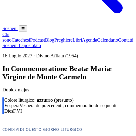
Sostieni
☰
Chi
sono
Catechesi
Podcast
Blog
Preghiere
Libri
Agenda
Calendario
Contatti
Sostieni l’apostolato
16 Luglio 2027 · Divino Afflatu (1954)
In Commemoratione Beatæ Mariæ
Virgine de Monte Carmelo
Duplex majus
Colore liturgico:
azzurro
(presunto)
Vespera
Vespera de præcedenti; commemoratio de sequenti
Dies
F.VI
CONDIVIDI QUESTO GIORNO LITURGICO