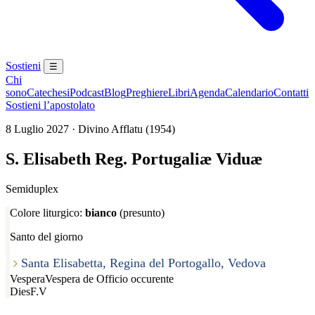
Sostieni
☰
Chi
sono
Catechesi
Podcast
Blog
Preghiere
Libri
Agenda
Calendario
Contatti
Sostieni l’apostolato
8 Luglio 2027 · Divino Afflatu (1954)
S. Elisabeth Reg. Portugaliæ Viduæ
Semiduplex
Colore liturgico:
bianco
(presunto)
Santo del giorno
Santa Elisabetta, Regina del Portogallo, Vedova
Vespera
Vespera de Officio occurente
Dies
F.V