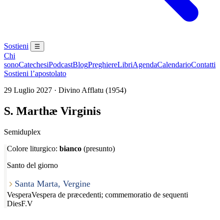
Sostieni
☰
Chi
sono
Catechesi
Podcast
Blog
Preghiere
Libri
Agenda
Calendario
Contatti
Sostieni l’apostolato
29 Luglio 2027 · Divino Afflatu (1954)
S. Marthæ Virginis
Semiduplex
Colore liturgico:
bianco
(presunto)
Santo del giorno
Santa Marta, Vergine
Vespera
Vespera de præcedenti; commemoratio de sequenti
Dies
F.V