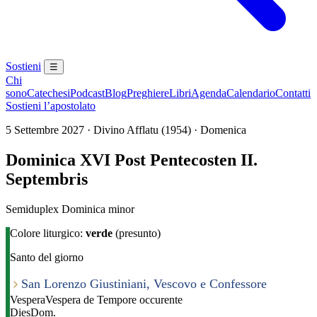
Sostieni
☰
Chi
sono
Catechesi
Podcast
Blog
Preghiere
Libri
Agenda
Calendario
Contatti
Sostieni l’apostolato
5 Settembre 2027 · Divino Afflatu (1954) · Domenica
Dominica XVI Post Pentecosten II.
Septembris
Semiduplex Dominica minor
Colore liturgico:
verde
(presunto)
Santo del giorno
San Lorenzo Giustiniani, Vescovo e Confessore
Vespera
Vespera de Tempore occurente
Dies
Dom.