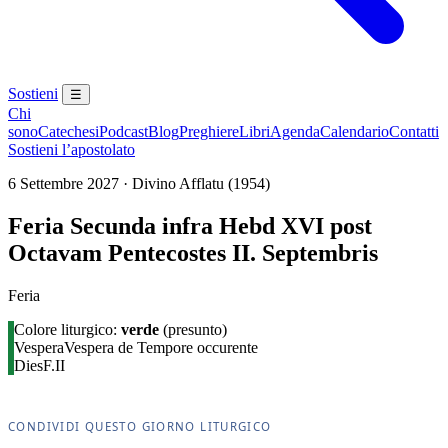
Sostieni
☰
Chi
sono
Catechesi
Podcast
Blog
Preghiere
Libri
Agenda
Calendario
Contatti
Sostieni l’apostolato
6 Settembre 2027 · Divino Afflatu (1954)
Feria Secunda infra Hebd XVI post
Octavam Pentecostes II. Septembris
Feria
Colore liturgico:
verde
(presunto)
Vespera
Vespera de Tempore occurente
Dies
F.II
CONDIVIDI QUESTO GIORNO LITURGICO