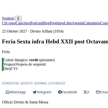
Sostieni
☰
Chi sono
Catechesi
Podcast
Blog
Preghiere
Libri
Agenda
Calendario
Conta
22 Ottobre 2027 · Divino Afflatu (1954)
Feria Sexta infra Hebd XXII post Octavam 
Feria
Colore liturgico:
verde
(presunto)
Vespera
Vespera de sequenti.
Dies
F.VI
CONDIVIDI QUESTO GIORNO LITURGICO
WhatsApp
Telegram
Facebook
X
Emai
Officio Divino & Santa Messa