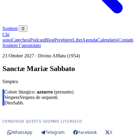
Sostieni
☰
Chi
sono
Catechesi
Podcast
Blog
Preghiere
Libri
Agenda
Calendario
Contatti
Sostieni l’apostolato
23 Ottobre 2027 · Divino Afflatu (1954)
Sanctæ Mariæ Sabbato
Simplex
Colore liturgico:
azzurro
(presunto)
Vespera
Vespera de sequenti.
Dies
Sabb.
CONDIVIDI QUESTO GIORNO LITURGICO
WhatsApp
Telegram
Facebook
X