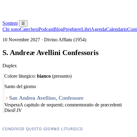
Sostieni
☰
Chi sono
Catechesi
Podcast
Blog
Preghiere
Libri
Agenda
Calendario
Conta
10 Novembre 2027 · Divino Afflatu (1954)
S. Andreæ Avellini Confessoris
Duplex
Colore liturgico:
bianco
(presunto)
Santo del giorno
San Andrea Avellino, Confessore
Vespera
A capitulo de sequenti; commemoratio de præcedenti
Dies
F.IV
CONDIVIDI QUESTO GIORNO LITURGICO