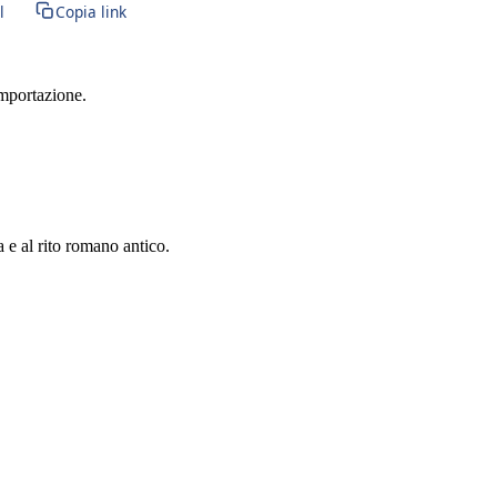
l
Copia link
importazione.
a e al rito romano antico.