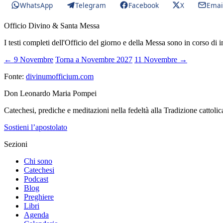
WhatsApp
Telegram
Facebook
X
Emai
Officio Divino & Santa Messa
I testi completi dell'Officio del giorno e della Messa sono in corso di 
← 9 Novembre
Torna a Novembre 2027
11 Novembre →
Fonte:
divinumofficium.com
Don Leonardo Maria Pompei
Catechesi, prediche e meditazioni nella fedeltà alla Tradizione cattolic
Sostieni l’apostolato
Sezioni
Chi sono
Catechesi
Podcast
Blog
Preghiere
Libri
Agenda