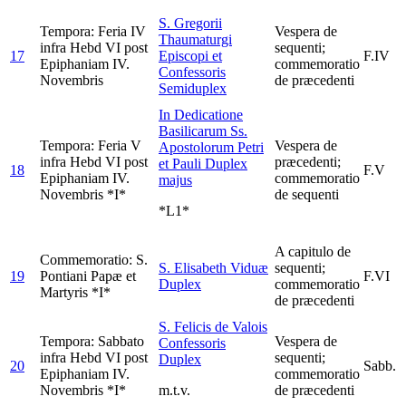
S. Gregorii
Tempora: Feria IV
Vespera de
Thaumaturgi
infra Hebd VI post
sequenti;
17
Episcopi et
F.IV
Epiphaniam IV.
commemoratio
Confessoris
Novembris
de præcedenti
Semiduplex
In Dedicatione
Basilicarum Ss.
Tempora: Feria V
Vespera de
Apostolorum Petri
infra Hebd VI post
præcedenti;
et Pauli
Duplex
18
F.V
Epiphaniam IV.
commemoratio
majus
Novembris *I*
de sequenti
*L1*
A capitulo de
Commemoratio: S.
S. Elisabeth Viduæ
sequenti;
19
Pontiani Papæ et
F.VI
Duplex
commemoratio
Martyris *I*
de præcedenti
S. Felicis de Valois
Tempora: Sabbato
Vespera de
Confessoris
infra Hebd VI post
sequenti;
Duplex
20
Sabb.
Epiphaniam IV.
commemoratio
Novembris *I*
m.t.v.
de præcedenti