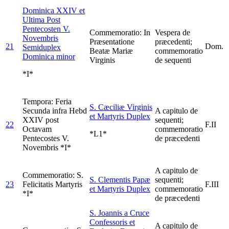
Dominica XXIV et
Ultima Post
Pentecosten V.
Commemoratio: In
Vespera de
Novembris
Præsentatione
præcedenti;
21
Dom.
Semiduplex
Beatæ Mariæ
commemoratio
Dominica minor
Virginis
de sequenti
*I*
Tempora: Feria
S. Cæciliæ Virginis
Secunda infra Hebd
A capitulo de
et Martyris
Duplex
XXIV post
sequenti;
22
F.II
Octavam
commemoratio
*L1*
Pentecostes V.
de præcedenti
Novembris *I*
A capitulo de
Commemoratio: S.
S. Clementis Papæ
sequenti;
23
Felicitatis Martyris
F.III
et Martyris
Duplex
commemoratio
*I*
de præcedenti
S. Joannis a Cruce
Confessoris et
A capitulo de