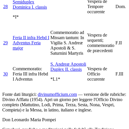
Vespera de
Semiduplex
28
Tempore
Dom.
Dominica I. classis
occurente
*I*
Commemoratio ad
Vespera de
Feria II infra Hebd I
Missam tantum: In
sequenti;
29
Adventus
Feria
Vigilia S. Andreæ
F.II
commemoratio
major
Apostoli & S.
de præcedenti
Saturnini Martyris
S. Andreæ Apostoli
Commemoratio:
Vespera de
Duplex II. classis
30
Feria III infra Hebd
Officio
F.III
I Adventus
*L1*
occurente
Fonte dati liturgici:
divinumofficium.com
— versione delle rubriche:
Divino Afflatu (1954). Apri un giorno per leggere l'Officio Divino
completo (Mattutino, Lodi, Prima, Terza, Sesta, Nona, Vespri,
Compieta) e la Messa, in latino, italiano e inglese.
Don Leonardo Maria Pompei