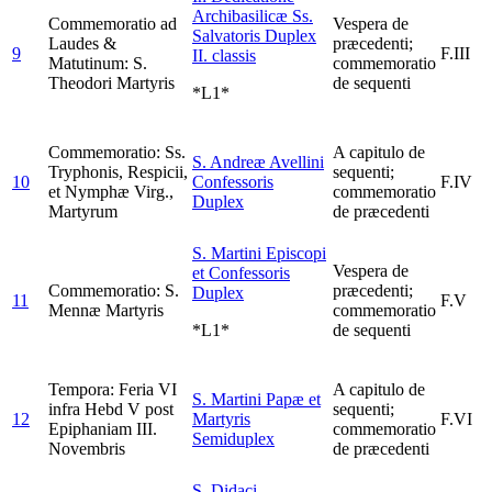
Archibasilicæ Ss.
Commemoratio ad
Vespera de
Salvatoris
Duplex
Laudes &
præcedenti;
9
F.III
II. classis
Matutinum: S.
commemoratio
Theodori Martyris
de sequenti
*L1*
Commemoratio: Ss.
A capitulo de
S. Andreæ Avellini
Tryphonis, Respicii,
sequenti;
10
Confessoris
F.IV
et Nymphæ Virg.,
commemoratio
Duplex
Martyrum
de præcedenti
S. Martini Episcopi
Vespera de
et Confessoris
Commemoratio: S.
præcedenti;
Duplex
11
F.V
Mennæ Martyris
commemoratio
*L1*
de sequenti
Tempora: Feria VI
A capitulo de
S. Martini Papæ et
infra Hebd V post
sequenti;
12
Martyris
F.VI
Epiphaniam III.
commemoratio
Semiduplex
Novembris
de præcedenti
S. Didaci