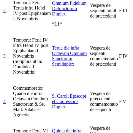
Tempora: Feria
Omnium Fidelium
Vespera de
Tertia infra Hebd
Defunctorum
2
sequenti; nihil
F.III
IV post Epiphaniam
Duplex
de præcedenti
I. Novembris
*L1*
Tempora: Feria IV
infra Hebd IV post
Tertia die infra
Vespera de
Epiphaniam I.
Octavam Omnium
sequenti;
3
Novembris
F.IV
Sanctorum
commemoratio
(Scriptura ut in:
Semiduplex
de præcedenti
Dominica I.
Novembris)
Commemoratio:
Quarta die infra
Vespera de
S. Caroli Episcopi
Octavam Omnium
præcedenti;
4
et Confessoris
F.V
Sanctorum & Ss.
commemoratio
Duplex
Mart. Vitalis et
de sequenti
Agricolæ
Vespera de
Tempora: Feria VI
Quinta die infra