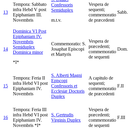
Tempora: Sabbato
Vespera de
Confessoris
infra Hebd V post
sequenti;
Semiduplex
13
Sabb.
Epiphaniam III.
commemoratio
Novembris
m.t.v.
de præcedenti
Dominica VI Post
Epiphaniam IV.
Vespera de
Novembris
Commemoratio: S.
præcedenti;
Semiduplex
14
Josaphat Episcopi
Dom.
commemoratio
Dominica minor
et Martyris
de sequenti
*I*
S. Alberti Magni
Tempora: Feria II
A capitulo de
Episcopi
infra Hebd VI post
sequenti;
15
Confessoris et
F.II
Epiphaniam IV.
commemoratio
Ecclesiæ Doctoris
Novembris
de præcedenti
Duplex
Tempora: Feria III
Vespera de
infra Hebd VI post
S. Gertrudis
præcedenti;
16
F.III
Epiphaniam IV.
Virginis
Duplex
commemoratio
Novembris *I*
de sequenti