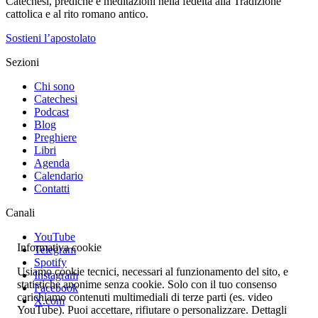
Catechesi, prediche e meditazioni nella fedeltà alla Tradizione
cattolica e al rito romano antico.
Sostieni l’apostolato
Sezioni
Chi sono
Catechesi
Podcast
Blog
Preghiere
Libri
Agenda
Calendario
Contatti
Canali
YouTube
Informativa cookie
Telegram
Spotify
Usiamo cookie tecnici, necessari al funzionamento del sito, e
Instagram
statistiche anonime senza cookie. Solo con il tuo consenso
Facebook
carichiamo contenuti multimediali di terze parti (es. video
X.com
YouTube). Puoi accettare, rifiutare o personalizzare. Dettagli