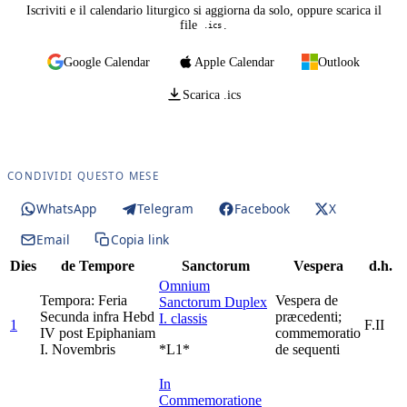
Iscriviti e il calendario liturgico si aggiorna da solo, oppure scarica il
file
.
.ics
Google Calendar
Apple Calendar
Outlook
Scarica .ics
CONDIVIDI QUESTO MESE
WhatsApp
Telegram
Facebook
X
Email
Copia link
Dies
de Tempore
Sanctorum
Vespera
d.h.
Omnium
Tempora: Feria
Vespera de
Sanctorum
Duplex
Secunda infra Hebd
præcedenti;
I. classis
1
F.II
IV post Epiphaniam
commemoratio
I. Novembris
*L1*
de sequenti
In
Commemoratione