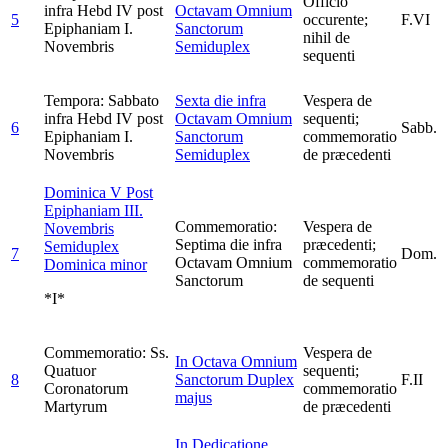
Officio
infra Hebd IV post
Octavam Omnium
5
occurente;
F.VI
Epiphaniam I.
Sanctorum
nihil de
Novembris
Semiduplex
sequenti
Tempora: Sabbato
Sexta die infra
Vespera de
infra Hebd IV post
Octavam Omnium
sequenti;
6
Sabb.
Epiphaniam I.
Sanctorum
commemoratio
Novembris
Semiduplex
de præcedenti
Dominica V Post
Epiphaniam III.
Commemoratio:
Vespera de
Novembris
Septima die infra
præcedenti;
Semiduplex
7
Dom.
Octavam Omnium
commemoratio
Dominica minor
Sanctorum
de sequenti
*I*
Commemoratio: Ss.
Vespera de
In Octava Omnium
Quatuor
sequenti;
8
Sanctorum
Duplex
F.II
Coronatorum
commemoratio
majus
Martyrum
de præcedenti
In Dedicatione