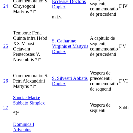
Commemoratio: S.
Ecclesiæ Doctoris
sequenti;
24
Chrysogoni
F.IV
Duplex
commemoratio
Martyris *I*
de præcedenti
m.t.v.
Tempora: Feria
Quinta infra Hebd
A capitulo de
S. Catharinæ
XXIV post
sequenti;
25
Virginis et Martyris
F.V
Octavam
commemoratio
Duplex
Pentecostes V.
de præcedenti
Novembris *I*
Vespera de
Commemoratio: S.
S. Silvestri Abbatis
præcedenti;
26
Petri Alexandrini
F.VI
Duplex
commemoratio
Martyris *I*
de sequenti
Sanctæ Mariæ
Sabbato
Simplex
Vespera de
27
Sabb.
sequenti.
*I*
Dominica I
Adventus