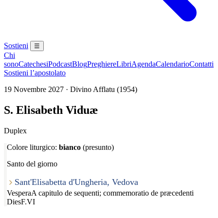
Sostieni
☰
Chi
sono
Catechesi
Podcast
Blog
Preghiere
Libri
Agenda
Calendario
Contatti
Sostieni l’apostolato
19 Novembre 2027 · Divino Afflatu (1954)
S. Elisabeth Viduæ
Duplex
Colore liturgico:
bianco
(presunto)
Santo del giorno
Sant'Elisabetta d'Ungheria, Vedova
Vespera
A capitulo de sequenti; commemoratio de præcedenti
Dies
F.VI