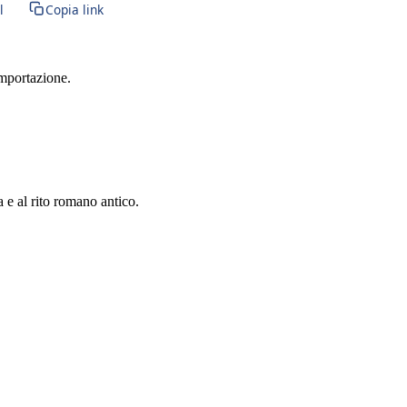
l
Copia link
importazione.
a e al rito romano antico.