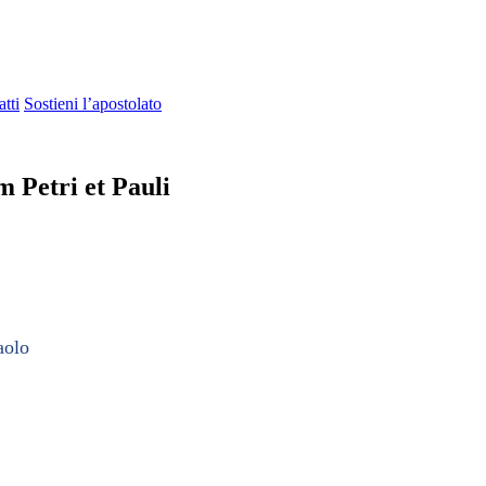
tti
Sostieni l’apostolato
 Petri et Pauli
aolo