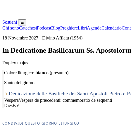
Sostieni
☰
Chi sono
Catechesi
Podcast
Blog
Preghiere
Libri
Agenda
Calendario
Conta
18 Novembre 2027 · Divino Afflatu (1954)
In Dedicatione Basilicarum Ss. Apostolorum
Duplex majus
Colore liturgico:
bianco
(presunto)
Santo del giorno
Dedicazione delle Basiliche dei Santi Apostoli Pietro e P
Vespera
Vespera de præcedenti; commemoratio de sequenti
Dies
F.V
CONDIVIDI QUESTO GIORNO LITURGICO