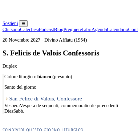
Sostieni
☰
Chi sono
Catechesi
Podcast
Blog
Preghiere
Libri
Agenda
Calendario
Conta
20 Novembre 2027 · Divino Afflatu (1954)
S. Felicis de Valois Confessoris
Duplex
Colore liturgico:
bianco
(presunto)
Santo del giorno
San Felice di Valois, Confessore
Vespera
Vespera de sequenti; commemoratio de præcedenti
Dies
Sabb.
CONDIVIDI QUESTO GIORNO LITURGICO