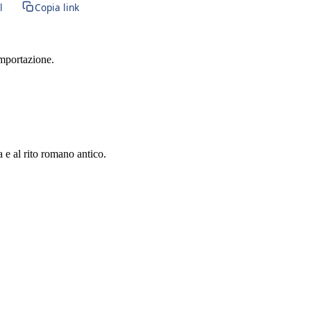
l
Copia link
importazione.
a e al rito romano antico.