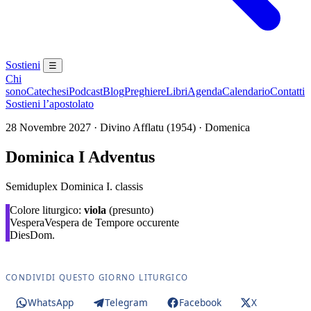
Sostieni
☰
Chi
sono
Catechesi
Podcast
Blog
Preghiere
Libri
Agenda
Calendario
Contatti
Sostieni l’apostolato
28 Novembre 2027 · Divino Afflatu (1954) · Domenica
Dominica I Adventus
Semiduplex Dominica I. classis
Colore liturgico:
viola
(presunto)
Vespera
Vespera de Tempore occurente
Dies
Dom.
CONDIVIDI QUESTO GIORNO LITURGICO
WhatsApp
Telegram
Facebook
X