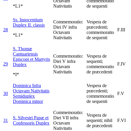
Octavam
commemoratio
*L1*
Nativitatis
de sequenti
Ss. Innocentium
Commemoratio:
Vespera de
Duplex II. classis
Diei IV infra
præcedenti;
28
F.III
Octavam
commemoratio
*L1*
Nativitatis
de sequenti
S. Thomæ
Cantuariensis
Commemoratio:
Vespera de
Episcopi et Martyris
Diei V infra
sequenti;
29
F.IV
Duplex
Octavam
commemoratio
Nativitatis
de præcedenti
*I*
Dominica Infra
Vespera de
Octavam Nativitatis
præcedenti;
30
F.V
Semiduplex
commemoratio
Dominica minor
de sequenti
Commemoratio:
Vespera de
S. Silvestri Papæ et
Diei VII infra
31
sequenti; nihil
F.VI
Confessoris
Duplex
Octavam
de præcedenti
Nativitatis