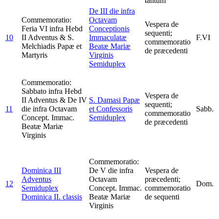
tantum
De III die infra
Commemoratio:
Octavam
Vespera de
Feria VI infra Hebd
Conceptionis
sequenti;
10
II Adventus & S.
Immaculatæ
F.VI
commemoratio
Melchiadis Papæ et
Beatæ Mariæ
de præcedenti
Martyris
Virginis
Semiduplex
Commemoratio:
Sabbato infra Hebd
Vespera de
II Adventus & De IV
S. Damasi Papæ
sequenti;
11
die infra Octavam
et Confessoris
Sabb.
commemoratio
Concept. Immac.
Semiduplex
de præcedenti
Beatæ Mariæ
Virginis
Commemoratio:
Dominica III
De V die infra
Vespera de
Adventus
Octavam
præcedenti;
12
Dom.
Semiduplex
Concept. Immac.
commemoratio
Dominica II. classis
Beatæ Mariæ
de sequenti
Virginis