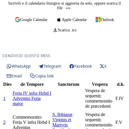
Iscriviti e il calendario liturgico si aggiorna da solo, oppure scarica il
file
.
.ics
Google Calendar
Apple Calendar
Outlook
Scarica .ics
CONDIVIDI QUESTO MESE
WhatsApp
Telegram
Facebook
X
Email
Copia link
Dies
de Tempore
Sanctorum
Vespera
d.h.
Vespera de
Feria IV infra Hebd I
sequenti;
1
Adventus
Feria
F.IV
commemoratio
major
de præcedenti
S. Bibianæ
Vespera de
Commemoratio:
Virginis et
sequenti;
2
Feria V infra Hebd I
F.V
Martyris
commemoratio
Adventus