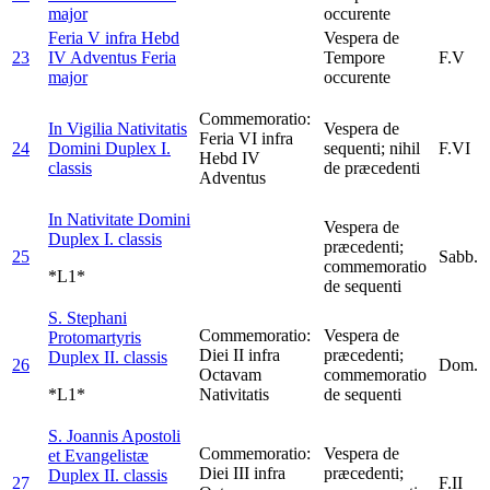
major
occurente
Feria V infra Hebd
Vespera de
23
IV Adventus
Feria
Tempore
F.V
major
occurente
Commemoratio:
In Vigilia Nativitatis
Vespera de
Feria VI infra
24
Domini
Duplex I.
sequenti; nihil
F.VI
Hebd IV
classis
de præcedenti
Adventus
In Nativitate Domini
Vespera de
Duplex I. classis
præcedenti;
25
Sabb.
commemoratio
*L1*
de sequenti
S. Stephani
Commemoratio:
Vespera de
Protomartyris
Diei II infra
præcedenti;
Duplex II. classis
26
Dom.
Octavam
commemoratio
*L1*
Nativitatis
de sequenti
S. Joannis Apostoli
Commemoratio:
Vespera de
et Evangelistæ
Diei III infra
præcedenti;
Duplex II. classis
27
F.II