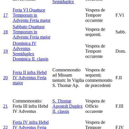
Semiduplex
Feria VI Quattuor
Vespera de
17
Temporum in
Tempore
F.VI
Adventu
Feria major
occurente
Sabbato Quattuor
Vespera de
18
Temporum in
Sabb.
sequenti.
Adventu
Feria major
Dominica IV
Vespera de
Adventus
19
Tempore
Dom.
Semiduplex
occurente
Dominica II. classis
Commemoratio
Vespera de
Feria II infra Hebd
ad Missam
sequenti;
20
IV Adventus
Feria
F.II
tantum: In Vigilia
commemoratio
major
S. Thomæ Ap.
de præcedenti
Commemoratio:
S. Thomæ
Vespera de
21
Feria III infra Hebd
Apostoli
Duplex
Officio
F.III
IV Adventus
II. classis
occurente
Feria IV infra Hebd
Vespera de
22
IV Adventus
Feria
Tempore
F.IV