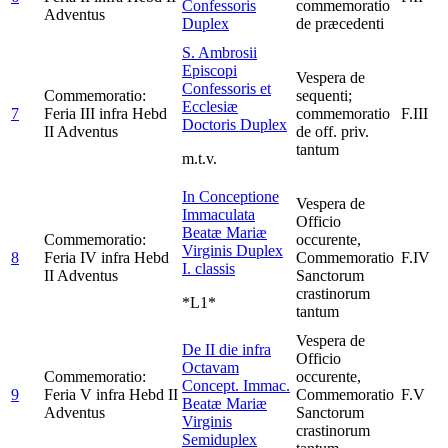
Confessoris
commemoratio
Adventus
Duplex
de præcedenti
S. Ambrosii
Episcopi
Vespera de
Confessoris et
Commemoratio:
sequenti;
Ecclesiæ
7
Feria III infra Hebd
commemoratio
F.III
Doctoris
Duplex
II Adventus
de off. priv.
tantum
m.t.v.
In Conceptione
Vespera de
Immaculata
Officio
Beatæ Mariæ
Commemoratio:
occurente,
Virginis
Duplex
8
Feria IV infra Hebd
Commemoratio
F.IV
I. classis
II Adventus
Sanctorum
crastinorum
*L1*
tantum
Vespera de
De II die infra
Officio
Octavam
Commemoratio:
occurente,
Concept. Immac.
9
Feria V infra Hebd II
Commemoratio
F.V
Beatæ Mariæ
Adventus
Sanctorum
Virginis
crastinorum
Semiduplex