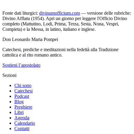
Fonte dati liturgici:
divinumofficium.com
— versione delle rubriche:
Divino Afflatu (1954). Apri un giorno per leggere l'Officio Divino
completo (Mattutino, Lodi, Prima, Terza, Sesta, Nona, Vespri,
Compieta) e la Messa, in latino, italiano e inglese.
Don Leonardo Maria Pompei
Catechesi, prediche e meditazioni nella fedeltà alla Tradizione
cattolica e al rito romano antico.
Sostieni l’apostolato
Sezioni
Chi sono
Catechesi
Podcast
Blog
Preghiere
Libri
Agenda
Calendario
Contatti