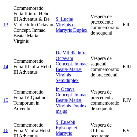
Commemoratio:
Feria II infra Hebd
Vespera de
III Adventus & De
S. Luciæ
præcedenti;
13
VI die infra Octavam
Virginis et
F.II
commemoratio
Concept. Immac.
Martyris
Duplex
de sequenti
Beatæ Mariæ
Virginis
De VII die infra
Octavam
Vespera de
Commemoratio:
Concept. Immac.
sequenti;
14
Feria III infra Hebd
F.III
Beatæ Mariæ
commemoratio
III Adventus
Virginis
de præcedenti
Semiduplex
In Octava
Commemoratio:
Vespera de
Concept. Immac.
Feria IV Quattuor
præcedenti;
15
Beatæ Mariæ
F.IV
Temporum in
commemoratio
Virginis
Duplex
Adventu
de sequenti
majus
S. Eusebii
Commemoratio:
Vespera de
Episcopi et
16
Feria V infra Hebd
Officio
F.V
Martyris
III Adventus
occurente