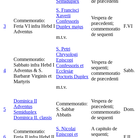
Semiduplex
de præcedenti
S. Francisci
Xaverii
Vespera de
Commemoratio:
Confessoris
præcedenti;
3
Feria VI infra Hebd I
F.VI
Duplex majus
commemoratio
Adventus
de sequenti
m.t.v.
S. Petri
Chrysologi
Commemoratio:
Episcopi
Vespera de
Sabbato infra Hebd I
Confessoris et
sequenti;
4
Adventus & S.
Sabb.
Ecclesiæ
commemoratio
Barbaræ Virginis et
Doctoris
Duplex
de præcedenti
Martyris
m.t.v.
Dominica II
Vespera de
Commemoratio:
Adventus
præcedenti;
5
S. Sabbæ
Dom.
Semiduplex
commemoratio
Abbatis
Dominica II. classis
de sequenti
S. Nicolai
A capitulo de
Commemoratio:
Episcopi et
sequenti;
6
Feria II infra Hebd II
F.II