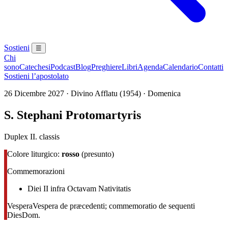
Sostieni
☰
Chi
sono
Catechesi
Podcast
Blog
Preghiere
Libri
Agenda
Calendario
Contatti
Sostieni l’apostolato
26 Dicembre 2027 · Divino Afflatu (1954) · Domenica
S. Stephani Protomartyris
Duplex II. classis
Colore liturgico:
rosso
(presunto)
Commemorazioni
Diei II infra Octavam Nativitatis
Vespera
Vespera de præcedenti; commemoratio de sequenti
Dies
Dom.