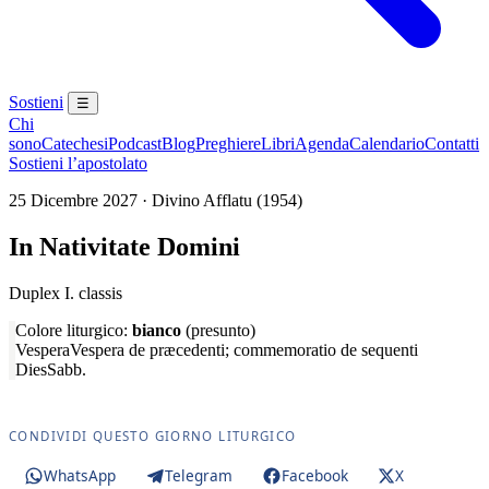
Sostieni
☰
Chi
sono
Catechesi
Podcast
Blog
Preghiere
Libri
Agenda
Calendario
Contatti
Sostieni l’apostolato
25 Dicembre 2027 · Divino Afflatu (1954)
In Nativitate Domini
Duplex I. classis
Colore liturgico:
bianco
(presunto)
Vespera
Vespera de præcedenti; commemoratio de sequenti
Dies
Sabb.
CONDIVIDI QUESTO GIORNO LITURGICO
WhatsApp
Telegram
Facebook
X