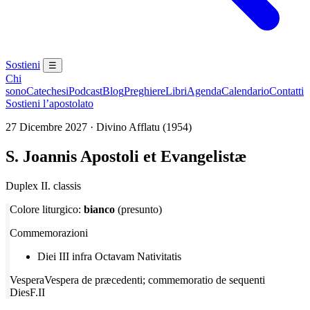
Sostieni
☰
Chi
sono
Catechesi
Podcast
Blog
Preghiere
Libri
Agenda
Calendario
Contatti
Sostieni l’apostolato
27 Dicembre 2027 · Divino Afflatu (1954)
S. Joannis Apostoli et Evangelistæ
Duplex II. classis
Colore liturgico:
bianco
(presunto)
Commemorazioni
Diei III infra Octavam Nativitatis
Vespera
Vespera de præcedenti; commemoratio de sequenti
Dies
F.II