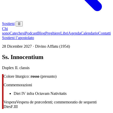
Sostieni
☰
Chi
sono
Catechesi
Podcast
Blog
Preghiere
Libri
Agenda
Calendario
Contatti
Sostieni l’apostolato
28 Dicembre 2027 · Divino Afflatu (1954)
Ss. Innocentium
Duplex II. classis
Colore liturgico:
rosso
(presunto)
Commemorazioni
Diei IV infra Octavam Nativitatis
Vespera
Vespera de præcedenti; commemoratio de sequenti
Dies
F.III