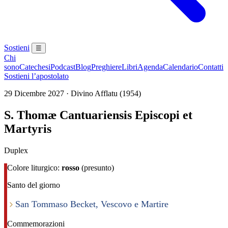
Sostieni
☰
Chi
sono
Catechesi
Podcast
Blog
Preghiere
Libri
Agenda
Calendario
Contatti
Sostieni l’apostolato
29 Dicembre 2027 · Divino Afflatu (1954)
S. Thomæ Cantuariensis Episcopi et
Martyris
Duplex
Colore liturgico:
rosso
(presunto)
Santo del giorno
San Tommaso Becket, Vescovo e Martire
Commemorazioni