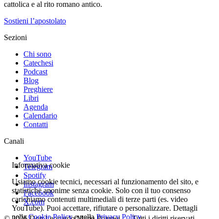
cattolica e al rito romano antico.
Sostieni l’apostolato
Sezioni
Chi sono
Catechesi
Podcast
Blog
Preghiere
Libri
Agenda
Calendario
Contatti
Canali
YouTube
Informativa cookie
Telegram
Spotify
Usiamo cookie tecnici, necessari al funzionamento del sito, e
Instagram
statistiche anonime senza cookie. Solo con il tuo consenso
Facebook
carichiamo contenuti multimediali di terze parti (es. video
X.com
YouTube). Puoi accettare, rifiutare o personalizzare. Dettagli
nella
Cookie Policy
e nella
Privacy Policy
.
© 2026 Don Leonardo Maria Pompei — Tutti i diritti riservati